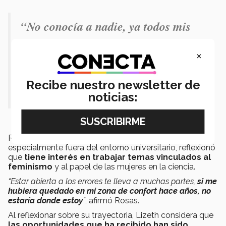
“No conocía a nadie, ya todos mis
compañeros se iban a graduar,
×
entonces pensé que tenía que
empezar a hacer cosas nuevas" -.
Recibe nuestro newsletter de
Lizeth Rosas.
noticias:
Rosas plantea ahora nuevos proyectos personales,
especialmente fuera del entorno universitario, reflexionó
que
tiene interés en trabajar temas vinculados al
feminismo
y al papel de las mujeres en la ciencia.
“Estar abierta a los errores te lleva a muchas partes,
si me
hubiera quedado en mi zona de confort hace años, no
estaría donde estoy
”
, afirmó Rosas.
Al reflexionar sobre su trayectoria, Lizeth considera que
las oportunidades que ha recibido han sido