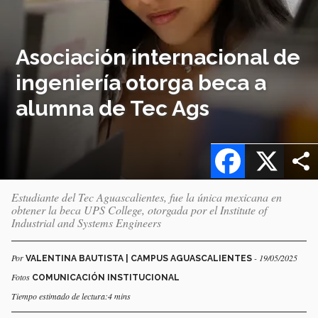
Asociación internacional de
ingeniería otorga beca a
alumna de Tec Ags
Facebook
X
Estudiante del Tec Aguascalientes, fue la única mexicana en
obtener la beca UPS College, otorgada por el Institute of
Industrial and Systems Engineers
Por
- 19/05/2025
VALENTINA BAUTISTA | CAMPUS AGUASCALIENTES
Fotos
COMUNICACIÓN INSTITUCIONAL
Tiempo estimado de lectura:4 mins