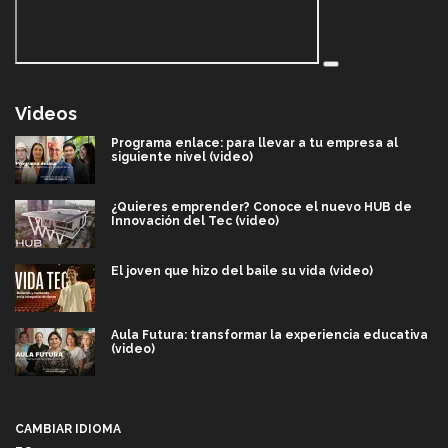
Videos
Programa enlace: para llevar a tu empresa al
siguiente nivel (video)
¿Quieres emprender? Conoce el nuevo HUB de
Innovación del Tec (video)
El joven que hizo del baile su vida (video)
Aula Futura: transformar la experiencia educativa
(video)
Más que un festival cultural: así es la magia de
VIBRART 2026 (video)
CAMBIAR IDIOMA