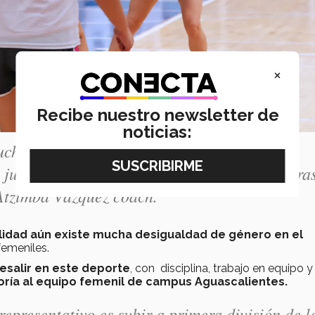
×
Recibe nuestro newsletter de
noticias:
cho talento, es muy buena persona,
s jugadoras que hace mejores a sus compañera
Atzimba Vázquez coach.
idad aún existe mucha desigualdad de género en el
femeniles.
esalir en este deporte
, con disciplina, trabajo en equipo y
oría al equipo femenil de campus Aguascalientes.
presentativo es subir a primera división de l