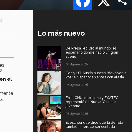
o
Lo más nuevo
De PrepaTec Qro al mundo: el
escenario donde nació un gran
sueño
06 Agosto 2026
na
z.
Tec y UT Austin buscan "devolver la
voz" a hispanohablantes con afasia
en el
05 Agosto 2026
rmente
En la ONU: mexicana y EXATEC
la
representó en Nueva York a la
juventud
05 Agosto 2026
El escritor que dice que la derrota
también merece ser contada