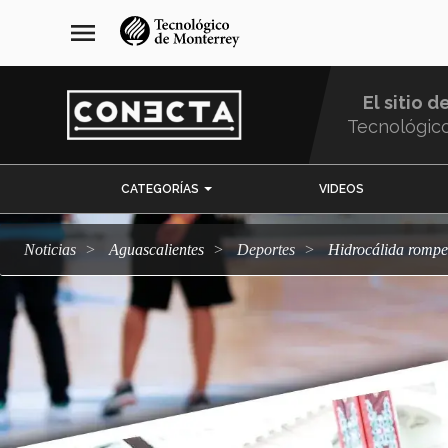
Pasar
navegación
menu
al
principal
contenido
principal
El sitio d
Tecnológic
Menu
CATEGORÍAS
VIDEOS
Comunidad
Noticias
Aguascalientes
deportes
Hidrocálida rompe