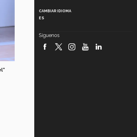
Más que un festival cultural: así es
la magia de VIBRART 2026 (video)
CAMBIAR IDIOMA
ES
Javier Guzmán: investigación con
impacto social (video)
Síguenos
¡México, en el top del mundial de
robótica FIRST 2026! (video)
Vida Tec: Pasión, disciplina y
básquetbol, con Gael Adame
(video)
l”
¿Cómo es el Modelo Educativo
Tec? (video)
Vida Tec: Feminismo e Inteligencia
Artificial, Paola Ricaurte (video)