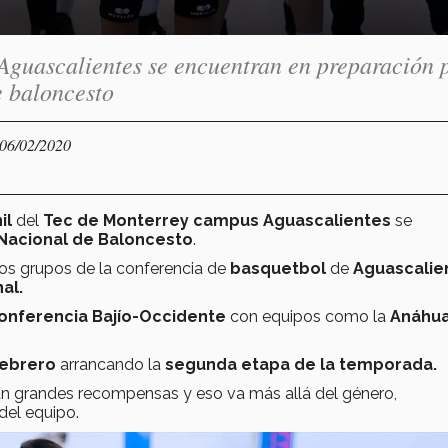
guascalientes se encuentran en preparación 
e baloncesto
 06/02/2020
il
del
Tec de Monterrey campus Aguascalientes
se
acional de Baloncesto
.
los grupos de la conferencia de
basquetbol
de
Aguascalie
al.
onferencia Bajío-Occidente
con equipos como la
Anáhu
febrero
arrancando la
segunda etapa de la temporada.
an grandes recompensas y eso va más allá del género,
del equipo.