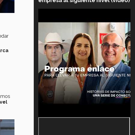
empresa al siguiente nivel (video)
edar
arca
­amos
vel