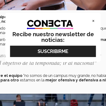
ipos del país
pertenecientes a cada una de las
cinco
×
, norte, sureste y noroeste.
do por siete equipos; para asegurar el pase, debemos de qu
renadora del equipo.
Recibe nuestro newsletter de
noticias:
antes previos al
campeonato
,
se encuentran con una m
mantener la
racha de victorias.
vimos lejos de clasificar, esta vez las chicas
l objetivo de la temporada; ir al nacional"
e el equipo
"no somos de un campus muy grande, no habí
 para otro
estamos en la
mejor ofensiva y defensiva a ni