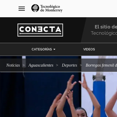
Pasar
navegación
menu
al
principal
contenido
principal
El sitio d
Tecnológic
Menu
CATEGORÍAS
VIDEOS
Comunidad
Noticias
Aguascalientes
deportes
Borregos femenil 