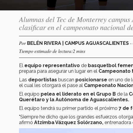
Alumnas del Tec de Monterrey campus A
clasificar en el campeonato nacional d
Por
-
BELÉN RIVERA | CAMPUS AGUASCALIENTES
Tiempo estimado de lectura:2 mins
El
equipo representativo
de
basquetbol femen
prepara para asegurar un lugar en el
Campeonato N
Las
deportistas
buscan
posicionarse
en
uno de 
el cual les otorgará el pase al
Campeonato Nacion
El equipo
pelea el liderato en el Grupo B
de la
C
Querétaro y la Autónoma de Aguascalientes.
El equipo tendrá su primer partido el próximo
7 de 
"Siempre he dicho que los grandes esfuerzos otorg
afirmó
Atzimba Vázquez Solórzano,
entrenadora 