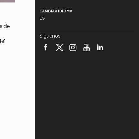
Más que un festival cultural: así es
la magia de VIBRART 2026 (video)
CAMBIAR IDIOMA
ES
Javier Guzmán: investigación con
a de
impacto social (video)
Síguenos
le"
¡México, en el top del mundial de
robótica FIRST 2026! (video)
Vida Tec: Pasión, disciplina y
básquetbol, con Gael Adame
(video)
¿Cómo es el Modelo Educativo
Tec? (video)
Vida Tec: Feminismo e Inteligencia
Artificial, Paola Ricaurte (video)