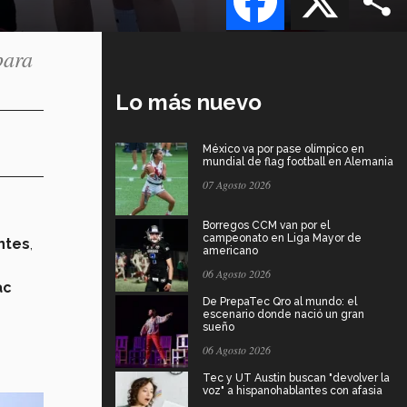
para
Lo más nuevo
México va por pase olímpico en
mundial de flag football en Alemania
07 Agosto 2026
Borregos CCM van por el
campeonato en Liga Mayor de
ntes
,
americano
06 Agosto 2026
ac
De PrepaTec Qro al mundo: el
escenario donde nació un gran
sueño
06 Agosto 2026
Tec y UT Austin buscan "devolver la
voz" a hispanohablantes con afasia