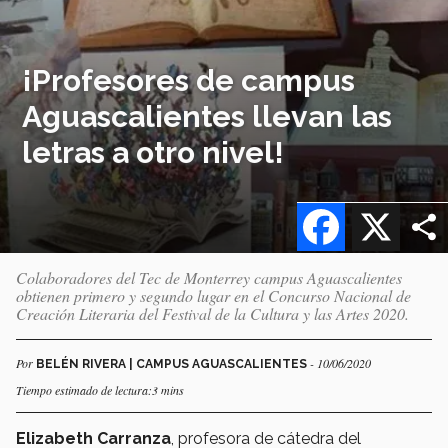
¡Profesores de campus
Aguascalientes llevan las
letras a otro nivel!
Facebook
X
Colaboradores del Tec de Monterrey campus Aguascalientes
obtienen primero y segundo lugar en el Concurso Nacional de
Creación Literaria del Festival de la Cultura y las Artes 2020.
Por
- 10/06/2020
BELÉN RIVERA | CAMPUS AGUASCALIENTES
Tiempo estimado de lectura:3 mins
Elizabeth Carranza
, profesora de cátedra del