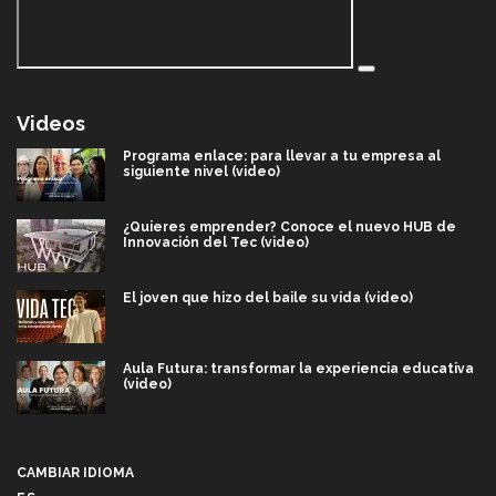
Videos
Programa enlace: para llevar a tu empresa al
siguiente nivel (video)
¿Quieres emprender? Conoce el nuevo HUB de
Innovación del Tec (video)
El joven que hizo del baile su vida (video)
Aula Futura: transformar la experiencia educativa
(video)
Más que un festival cultural: así es la magia de
VIBRART 2026 (video)
CAMBIAR IDIOMA