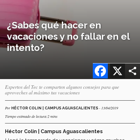
¿Sabes qué hacer en
vacaciones y no fallar en el
intento?
Facebook
X
Expertos del Tec te comparten algunos consejos para que
aproveches al máximo tus vacaciones
Por
- 13/04/2019
HÉCTOR COLIN | CAMPUS AGUASCALIENTES
Tiempo estimado de lectura:2 mins
Héctor Colin | Campus Aguascalientes