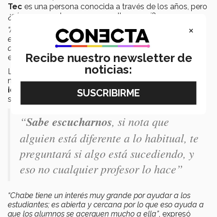
Tec
es una persona conocida a través de los años, pero
¿cómo es que la empezaron a llamar así?
×
“Antes de entrar a la prepa fui Cristina, un profesor
empezó a decirme Chabe, se me quedó, ya que le
agregaran el ‘miss’, fue cuando me dedique a dar clases”,
Recibe nuestro newsletter de
explicó la tutora.
noticias:
La maestra comentó durante la entrevista, que su
nombre se volvió
parte fundamental de su
identidad
, pues “le permite a los alumnos acercarse y
sentirse más seguros y cómodos”.
“
Sabe escucharnos
, si nota que
alguien está diferente a lo habitual, te
preguntará si algo está sucediendo, y
eso no cualquier profesor lo hace”
“Chabe tiene un interés muy grande por ayudar a los
estudiantes; es abierta y cercana por lo que eso ayuda a
que los alumnos se acerquen mucho a ella”
, expresó