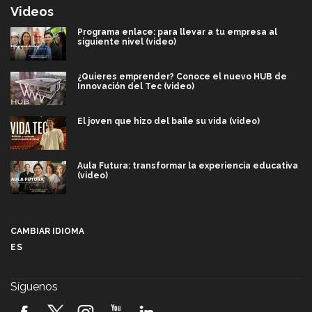
Videos
Programa enlace: para llevar a tu empresa al
siguiente nivel (video)
¿Quieres emprender? Conoce el nuevo HUB de
Innovación del Tec (video)
El joven que hizo del baile su vida (video)
Aula Futura: transformar la experiencia educativa
(video)
Más que un festival cultural: así es la magia de
VIBRART 2026 (video)
CAMBIAR IDIOMA
ES
Javier Guzmán: investigación con impacto social
(video)
Síguenos
¡México, en el top del mundial de robótica FIRST
2026! (video)