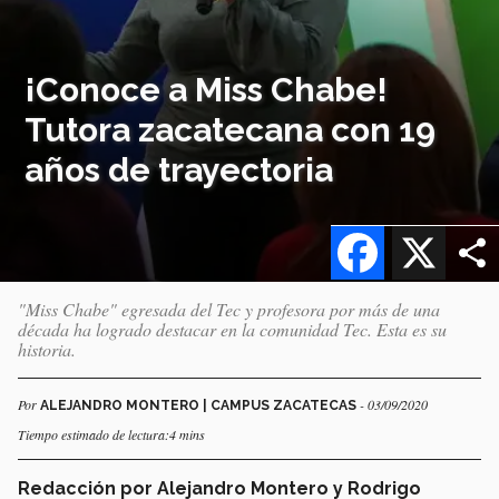
¡Conoce a Miss Chabe!
Tutora zacatecana con 19
años de trayectoria
Facebook
X
"Miss Chabe" egresada del Tec y profesora por más de una
década ha logrado destacar en la comunidad Tec. Esta es su
historia.
Por
- 03/09/2020
ALEJANDRO MONTERO | CAMPUS ZACATECAS
Tiempo estimado de lectura:4 mins
Redacción por Alejandro Montero y Rodrigo