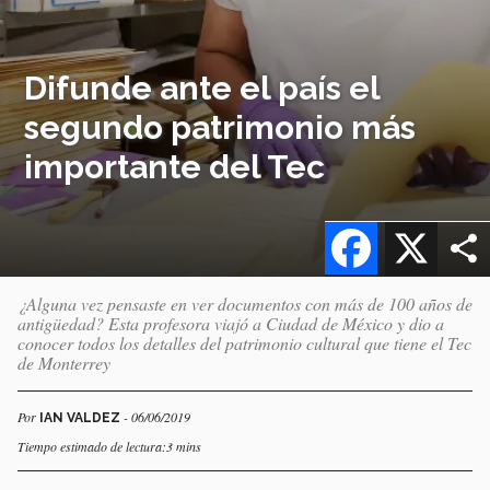
Difunde ante el país el
segundo patrimonio más
importante del Tec
Facebook
X
¿Alguna vez pensaste en ver documentos con más de 100 años de
antigüedad? Esta profesora viajó a Ciudad de México y dio a
conocer todos los detalles del patrimonio cultural que tiene el Tec
de Monterrey
Por
- 06/06/2019
IAN VALDEZ
Tiempo estimado de lectura:3 mins