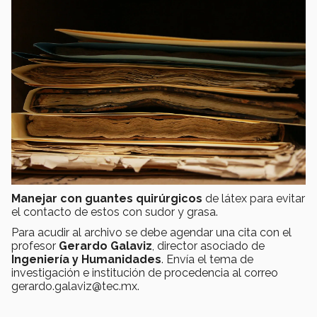
Manejar con guantes quirúrgicos
de látex para evitar
el contacto de estos con sudor y grasa.
Para acudir al archivo se debe agendar una cita con el
profesor
Gerardo Galaviz
, director asociado de
Ingeniería y Humanidades
. Envía el tema de
investigación e institución de procedencia al correo
gerardo.galaviz@tec.mx.