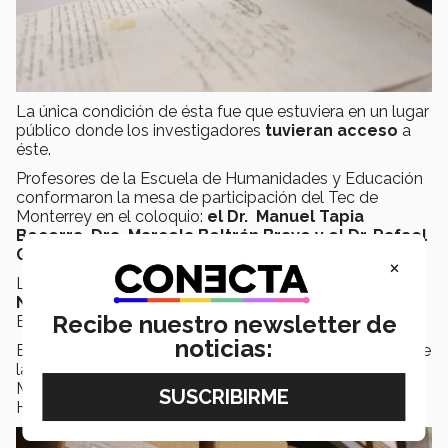
La única condición de ésta fue que estuviera en un lugar
público donde los investigadores
tuvieran acceso
a
éste.
Profesores de la Escuela de Humanidades y Educación
conformaron la mesa de participación del Tec de
Monterrey en el coloquio:
el Dr. Manuel Tapia
Becerra, Dra. Marcela Beltrán Bravo y el Dr. Rafael
García González.
×
La mesa fue moderada por la
Doctora Inés Sáenz
Negrete
, decana de la Escuela de Humanidades y
Recibe nuestro newsletter de
Educación.
noticias:
Este coloquio es organizado por la Biblioteca Central de
la UNAM y la Escuela Nacional de Conservación y
Museografía del Instituto Nacional de Antropología e
Historia (INAH).