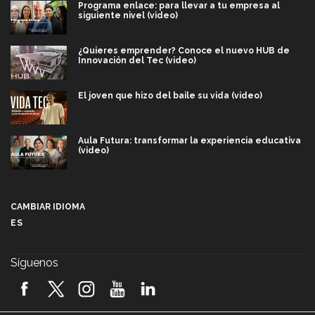
Programa enlace: para llevar a tu empresa al
siguiente nivel (video)
¿Quieres emprender? Conoce el nuevo HUB de
Innovación del Tec (video)
El joven que hizo del baile su vida (video)
Aula Futura: transformar la experiencia educativa
(video)
Más que un festival cultural: así es la magia de
VIBRART 2026 (video)
CAMBIAR IDIOMA
ES
Javier Guzmán: investigación con impacto social
(video)
Síguenos
¡México, en el top del mundial de robótica FIRST
2026! (video)