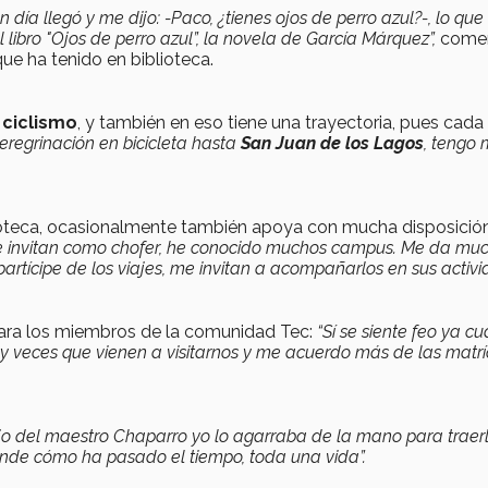
ía llegó y me dijo: -Paco, ¿tienes ojos de perro azul?-, lo qu
libro "Ojos de perro azul”, la novela de García Márquez”,
come
ue ha tenido en biblioteca.
l
ciclismo
, y también en eso tiene una trayectoria, pues cada
eregrinación en bicicleta hasta
San Juan de los Lagos
, tengo 
lioteca, ocasionalmente también apoya con mucha disposició
e invitan como chofer, he conocido muchos campus. Me da mu
tícipe de los viajes, me invitan a acompañarlos en sus activi
 para los miembros de la comunidad Tec:
“Sí se siente feo ya c
 veces que vienen a visitarnos y me acuerdo más de las matrí
jo del maestro Chaparro yo lo agarraba de la mano para traer
prende cómo ha pasado el tiempo, toda una vida”.