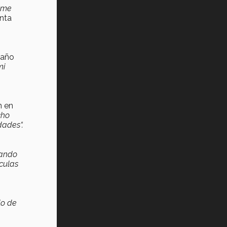
¿Cómo es el Modelo Educativo
e me
Tec? (video)
nta
Vida Tec: Feminismo e Inteligencia
Artificial, Paola Ricaurte (video)
 año
mi
n en
cho
dades“.
uando
culas
lo de