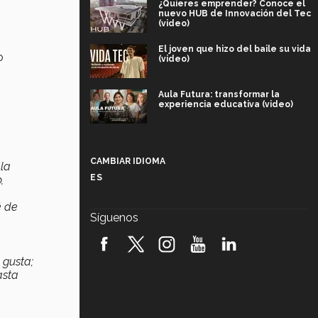
¿Quieres emprender? Conoce el
nuevo HUB de Innovación del Tec
(video)
El joven que hizo del baile su vida
o
(video)
Aula Futura: transformar la
experiencia educativa (video)
Más que un festival cultural: así es
la magia de VIBRART 2026 (video)
CAMBIAR IDIOMA
 la
ES
,
Javier Guzmán: investigación con
impacto social (video)
é de
Síguenos
¡México, en el top del mundial de
robótica FIRST 2026! (video)
 gusta;
asta
Vida Tec: Pasión, disciplina y
básquetbol, con Gael Adame
(video)