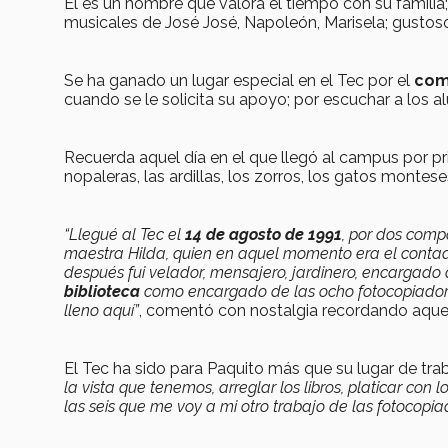
Él es un hombre que valora el tiempo con su familia;
musicales de José José, Napoleón, Marisela; gustoso 
Se ha ganado un lugar especial en el Tec por el
comp
cuando se le solicita su apoyo; por escuchar a los al
Recuerda aquel día en el que llegó al campus por pri
nopaleras, las ardillas, los zorros, los gatos montese
“Llegué al Tec el
14 de agosto de 1991
, por dos comp
maestra Hilda, quien en aquel momento era el conta
después fui velador, mensajero, jardinero, encargado
biblioteca
como encargado de las ocho fotocopiador
lleno aquí”
, comentó con nostalgia recordando aque
El Tec ha sido para Paquito más que su lugar de tra
la vista que tenemos, arreglar los libros, platicar con
las seis que me voy a mi otro trabajo de las fotocopi