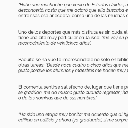
“Hubo una muchacha que venía de Estados Unidos, un d
desconcertó, hasta que me aclaró que ella buscaba el 
entre risas esa anécdota, como una de las muchas q
Uno de los deportes que más disfruta es sin duda e
tiene una cita muy particular en Jalisco:
“me voy en p
reconocimiento de veinticinco años”.
Paquito se ha vuelto imprescindible no sólo en bib
otras tareas:
“Desde hace cuatro o cinco años que m
gusto porque los alumnos y maestros me hacen muy par
Él comenta sentirse satisfecho del lugar que tiene
se gradúan, me da mucho gusto cuando regresan; hay
o de las nóminas que de sus nombres."
“Ha sido una etapa muy bonita; me acuerdo que al hi
edificio en edificio y ahora ¡ya graduado!, sí me sor