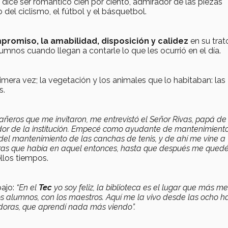
 dice ser romántico cien por ciento, admirador de las piezas
del ciclismo, el fútbol y el básquetbol.
romiso, la amabilidad, disposición y calidez
en su trat
umnos cuando llegan a contarle lo que les ocurrió en el día.
mera vez; la vegetación y los animales que lo habitaban: las
s.
añeros que me invitaron, me entrevistó el Señor Rivas, papá de
dor de la institución. Empecé como ayudante de mantenimiento
 del mantenimiento de las canchas de tenis, y de ahí me vine a
as que había en aquel entonces, hasta que después me qued
llos tiempos.
bajo:
“En el
Tec
yo soy feliz, la biblioteca es el lugar que más me
 los alumnos, con los maestros. Aquí me la vivo desde las ocho h
adoras, que aprendí nada más viendo”.