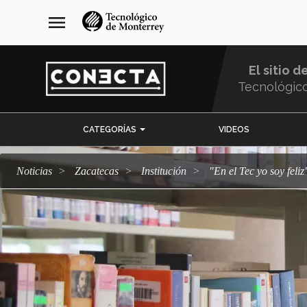
Pasar
navegación
menu
al
principal
contenido
principal
El sitio d
Tecnológic
Menu
CATEGORÍAS
VIDEOS
Comunidad
Noticias
Zacatecas
Institución
"En el Tec yo soy fe