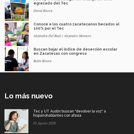
egresado del Tec
David Rivera
Conoce a los cuatro zacatecanos becados al
100% por el Tec
Alejandra Del Real y Alejandro Montero
Buscan bajar el índice de deserción escolar
en Zacatecas con congreso
Belén Rivera
Lo más nuevo
Tec y UT Austin buscan "devolver la voz" a
hispanohablantes con afasia
05 Agosto 2026