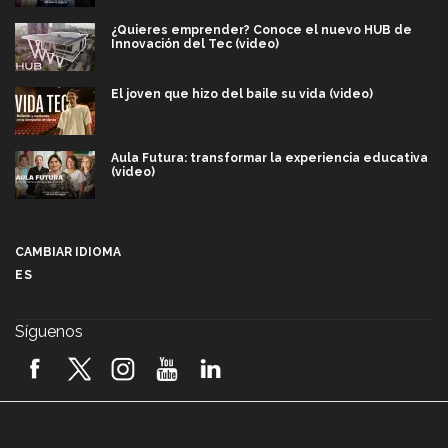
¿Quieres emprender? Conoce el nuevo HUB de
Innovación del Tec (video)
El joven que hizo del baile su vida (video)
Aula Futura: transformar la experiencia educativa
(video)
Más que un festival cultural: así es la magia de
VIBRART 2026 (video)
CAMBIAR IDIOMA
ES
Javier Guzmán: investigación con impacto social
(video)
Síguenos
¡México, en el top del mundial de robótica FIRST
2026! (video)
Vida Tec: Pasión, disciplina y básquetbol, con Gael
Adame (video)