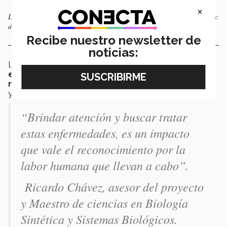
×
Los 18 alumnos del tec son asesorados por expertos en la materia del Tec
de Monterrey.
Recibe nuestro newsletter de
noticias:
La fibrosis quística es mayoritariamente una
enfermedad hereditaria
, la cual genera que la
mucosa dentro del cuerpo se vuelva más viscosa
y perdure ahí por más tiempo.
“Brindar atención y buscar tratar
estas enfermedades, es un impacto
que vale el reconocimiento por la
labor humana que llevan a cabo”.
Ricardo Chávez, asesor del proyecto
y Maestro de ciencias en Biología
Sintética y Sistemas Biológicos.