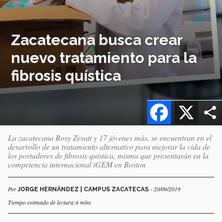
Zacatecana busca crear
nuevo tratamiento para la
fibrosis quística
Facebook
X
La zacatecana Rosy Zesati y 17 jóvenes más, se encuentran en el
desarrollo de un tratamiento alternativo para mejorar la vida de
los portadores de fibrosis quística, misma que presentarán en la
competencia internacional iGEM en Boston
Por
- 20/09/2019
JORGE HERNÁNDEZ | CAMPUS ZACATECAS
Tiempo estimado de lectura:4 mins