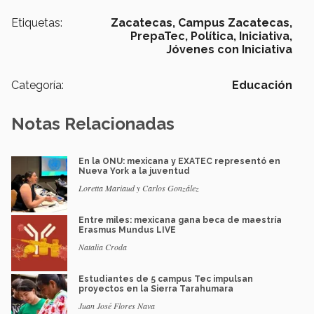
Etiquetas:
Zacatecas,
Campus Zacatecas,
PrepaTec,
Política,
Iniciativa,
Jóvenes con Iniciativa
Categoría:
Educación
Notas Relacionadas
En la ONU: mexicana y EXATEC representó en
Nueva York a la juventud
Loretta Mariaud y Carlos González
Entre miles: mexicana gana beca de maestría
Erasmus Mundus LIVE
Natalia Croda
Estudiantes de 5 campus Tec impulsan
proyectos en la Sierra Tarahumara
Juan José Flores Nava