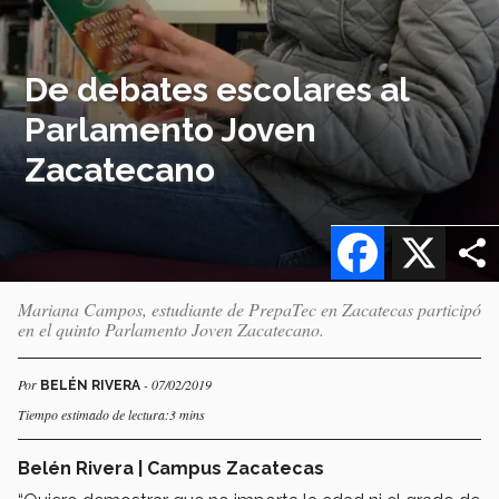
De debates escolares al
Parlamento Joven
Zacatecano
Facebook
X
Mariana Campos, estudiante de PrepaTec en Zacatecas participó
en el quinto Parlamento Joven Zacatecano.
Por
- 07/02/2019
BELÉN RIVERA
Tiempo estimado de lectura:3 mins
Belén Rivera | Campus Zacatecas