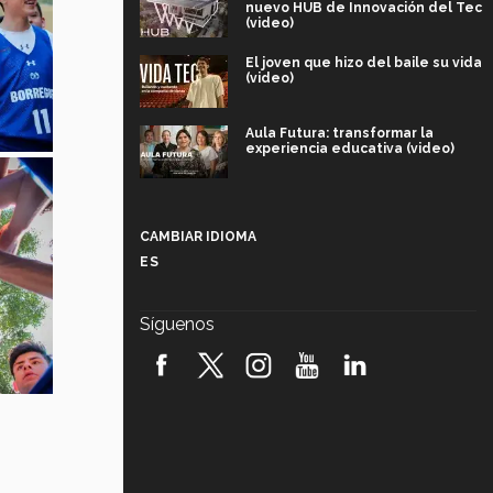
nuevo HUB de Innovación del Tec
(video)
El joven que hizo del baile su vida
(video)
Aula Futura: transformar la
experiencia educativa (video)
Más que un festival cultural: así es
la magia de VIBRART 2026 (video)
CAMBIAR IDIOMA
ES
Javier Guzmán: investigación con
impacto social (video)
Síguenos
¡México, en el top del mundial de
robótica FIRST 2026! (video)
Vida Tec: Pasión, disciplina y
básquetbol, con Gael Adame
(video)
¿Cómo es el Modelo Educativo