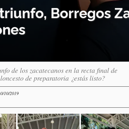
 triunfo, Borregos Z
ones
nfo de los zacatecanos en la recta final de
loncesto de preparatoria ¿estás listo?
10/10/2019