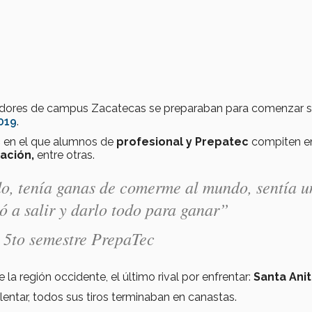
jugadores de campus Zacatecas se preparaban para comenzar 
019
.
c
en el que alumnos de
profesional y Prepatec
compiten e
tación,
entre otras.
o, tenía ganas de comerme al mundo, sentía u
ó a salir y darlo todo para ganar”
e 5to semestre PrepaTec
 la región occidente, el último rival por enfrentar:
Santa Ani
entar, todos sus tiros terminaban en canastas.