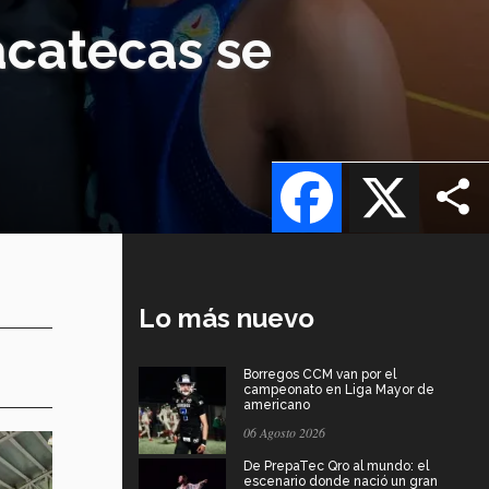
acatecas se
Facebook
X
Lo más nuevo
Borregos CCM van por el
campeonato en Liga Mayor de
americano
06 Agosto 2026
De PrepaTec Qro al mundo: el
escenario donde nació un gran