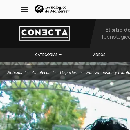
Pasar
navegación
menu
al
principal
contenido
principal
El sitio d
Tecnológic
Menu
CATEGORÍAS
VIDEOS
Comunidad
Noticias
Zacatecas
deportes
Fuerza, pasión y triu