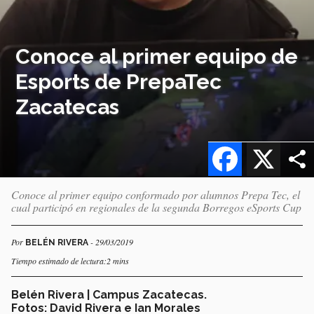
Conoce al primer equipo de
Esports de PrepaTec
Zacatecas
Facebook
X
Conoce al primer equipo conformado por alumnos Prepa Tec, el
cual participó en regionales de la segunda Borregos eSports Cup
Por
- 29/03/2019
BELÉN RIVERA
Tiempo estimado de lectura:2 mins
Belén Rivera | Campus Zacatecas.
Fotos: David Rivera e Ian Morales