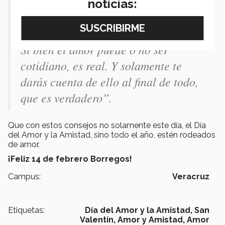
los detalles, solamente se vuelven más
noticias:
modernos, pero es lo mismo… lo que
sí cambia es el amor. Va por etapas.
Si bien el amor puede o no ser
cotidiano, es real. Y solamente te
darás cuenta de ello al final de todo,
que es verdadero”.
Que con estos consejos no solamente este día, el Día
del Amor y la Amistad, sino todo el año, estén rodeados
de amor.
¡Feliz 14 de febrero Borregos!
Campus:
Veracruz
Etiquetas:
Día del Amor y la Amistad,
San
Valentín,
Amor y Amistad,
Amor