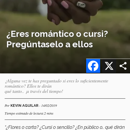
¿Eres romántico o cursi?
Pregúntaselo a ellos
Facebook
X
¿Alguna vez te has preguntado si eres lo suficientemente
romántico? Ellos te dirán
qué tanto.. ¡a través del tiempo!
Por
- 14/02/2019
KEVIN AGUILAR
Tiempo estimado de lectura:2 mins
“¿Flores o carta? ¿Cursi o sencillo? ¿En público o.. qué dirán