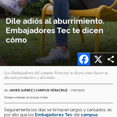
Dile adiós al aburrimiento.
Embajadores Tec te dicen
cómo
Facebook
X
Los Embajadores del campus Veracruz te dicen cómo hacer tu
día más productivo y divertido.
Por
- 27/07/2020
JAVIER JUÁREZ | CAMPUS VERACRUZ
Tiempo estimado de lectura:3 mins
Seguramente los días se te hacen largos y cansados, es
por ello que los
Embajadores Tec
del
campus