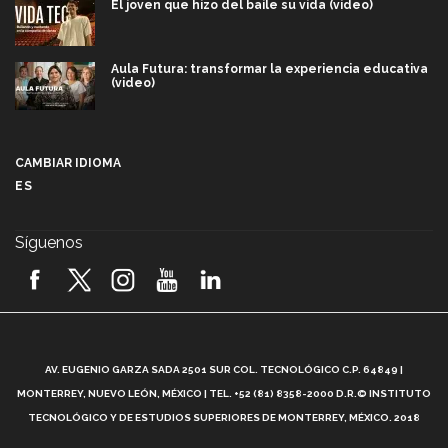
El joven que hizo del baile su vida (video)
Aula Futura: transformar la experiencia educativa
(video)
Más que un festival cultural: así es la magia de
VIBRART 2026 (video)
CAMBIAR IDIOMA
ES
Javier Guzmán: investigación con impacto social
(video)
Síguenos
¡México, en el top del mundial de robótica FIRST
2026! (video)
Vida Tec: Pasión, disciplina y básquetbol, con Gael
Adame (video)
A
AV. EUGENIO GARZA SADA 2501 SUR COL. TECNOLÓGICO C.P. 64849 |
L
¿Cómo es el Modelo Educativo Tec? (video)
MONTERREY, NUEVO LEÓN, MÉXICO | TEL. +52 (81) 8358-2000 D.R.© INSTITUTO
TECNOLÓGICO Y DE ESTUDIOS SUPERIORES DE MONTERREY, MÉXICO. 2018