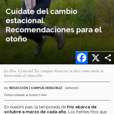
Cuídate del cambio
estacional.
Recomendaciones para el
otoño
Facebook
X
La Dra. Cesia del Tec campus Veracruz te dice como darle la
bienvenida al clima frío.
Por
- 30/09/2020
REDACCIÓN | CAMPUS VERACRUZ
Tiempo estimado de lectura:3 mins
En nuestro país, la temporada de
frío abarca de
octubre a marzo de cada año
. Los frentes fríos que