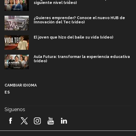
siguiente nivel (video)
¿Quieres emprender? Conoce el nuevo HUB de
Innovación del Tec (video)
El joven que hizo del baile su vida (video)
Aula Futura: transformar la experiencia educativa
(video)
Más que un festival cultural: así es la magia de
VIBRART 2026 (video)
CAMBIAR IDIOMA
ES
Javier Guzmán: investigación con impacto social
(video)
Síguenos
¡México, en el top del mundial de robótica FIRST
2026! (video)
Vida Tec: Pasión, disciplina y básquetbol, con Gael