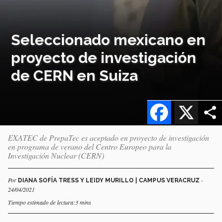
Seleccionado mexicano en
proyecto de investigación
de CERN en Suiza
Facebook
X
EXATEC de PrepaTec es aceptado en proyecto de investigación
en programa de verano del Centro Europeo para la
Investigación Nuclear (CERN)
Por
-
DIANA SOFÍA TRESS Y LEIDY MURILLO | CAMPUS VERACRUZ
24/04/2021
Tiempo estimado de lectura:3 mins