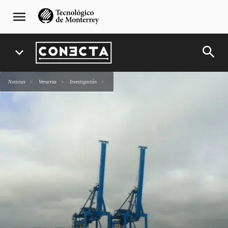
Pasar
navegación
menu
al
principal
contenido
principal
search
expand_more
Noticias
Veracruz
Investigación