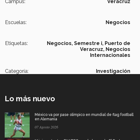
Campus:
Veracruz
Escuelas:
Negocios
Etiquetas:
Negocios,
Semestre i,
Puerto de
Veracruz,
Negocios
Internacionales
Categoría:
Investigación
Lo más nuevo
México va por pase olímpico en mundial de flag football
en Alemania
07 Agosto 2026