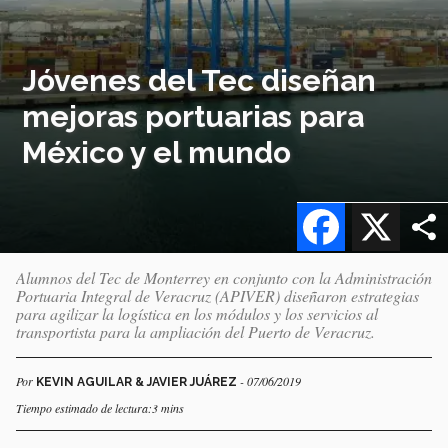
Jóvenes del Tec diseñan
mejoras portuarias para
México y el mundo
Facebook
X
Alumnos del Tec de Monterrey en conjunto con la Administración
Portuaria Integral de Veracruz (APIVER) diseñaron estrategias
para agilizar la logística en los módulos y los servicios al
transportista para la ampliación del Puerto de Veracruz.
Por
- 07/06/2019
KEVIN AGUILAR & JAVIER JUÁREZ
Tiempo estimado de lectura:3 mins