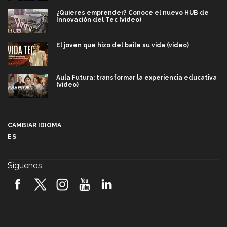
¿Quieres emprender? Conoce el nuevo HUB de
Innovación del Tec (video)
El joven que hizo del baile su vida (video)
Aula Futura: transformar la experiencia educativa
(video)
Más que un festival cultural: así es la magia de
VIBRART 2026 (video)
CAMBIAR IDIOMA
ES
Javier Guzmán: investigación con impacto social
(video)
Síguenos
¡México, en el top del mundial de robótica FIRST
2026! (video)
Vida Tec: Pasión, disciplina y básquetbol, con Gael
Adame (video)
A