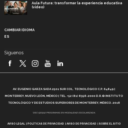
Aula Futura: transformar la experiencia educativa
(video)
Más que un festival cultural: así es la magia de
VIBRART 2026 (video)
CAMBIAR IDIOMA
ES
Javier Guzmán: investigación con impacto social
(video)
Síguenos
¡México, en el top del mundial de robótica FIRST
2026! (video)
Vida Tec: Pasión, disciplina y básquetbol, con Gael
Adame (video)
A
AV. EUGENIO GARZA SADA 2501 SUR COL. TECNOLÓGICO C.P. 64849 |
L
¿Cómo es el Modelo Educativo Tec? (video)
MONTERREY, NUEVO LEÓN, MÉXICO | TEL. +52 (81) 8358-2000 D.R.© INSTITUTO
TECNOLÓGICO Y DE ESTUDIOS SUPERIORES DE MONTERREY, MÉXICO. 2018
Vida Tec: Feminismo e Inteligencia Artificial, Paola
*DEC-520912 PROGRAMAS EN MODALIDAD ESCOLARIZADA.
Ricaurte (video)
AVISO LEGAL
POLÍTICAS DE PRIVACIDAD
AVISO DE PRIVACIDAD
SOBRE EL SITIO