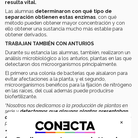
resulta vital.
Las alumnas
determinaron con qué tipo de
separación
obtienen estas enzimas
, con qué
método pueden obtener mayor concentración y con
ello obtener una sustancia mucho más estable para
obtener derivados.
TRABAJAN TAMBIÉN CON ANTURIOS
Durante su estancia las alumnas, también, realizaron un
análisis microbiológico a los anturios, plantas en las que
detectaron dos microorganismos principalmente.
El primero una colonia de bacterias que aisalaron para
evitar afectaciones a la planta, y el segundo,
microorganismos benéficos para la fijación de nitrógeno
en las raíces, del cual además puede producirse
biofertilizante.
“Nosotros nos dedicamos a la producción de plantas en
serie y
detectamos que algunas plantas presentaban
daños por patógenos
y no nos habíamos dado el tiempo
×
para analizarlo.
"Las alumnas y profesora detectaron la enfermedad
que tenía el anturio y además encontraron organismos