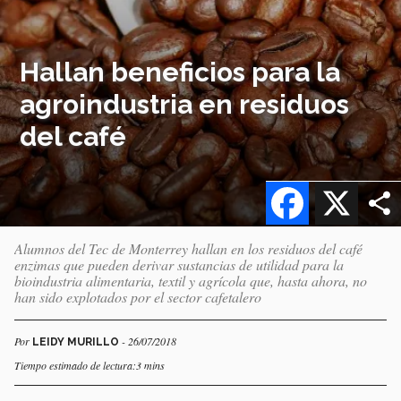
Hallan beneficios para la
agroindustria en residuos
del café
Facebook
X
Alumnos del Tec de Monterrey hallan en los residuos del café
enzimas que pueden derivar sustancias de utilidad para la
bioindustria alimentaria, textil y agrícola que, hasta ahora, no
han sido explotados por el sector cafetalero
Por
- 26/07/2018
LEIDY MURILLO
Tiempo estimado de lectura:3 mins