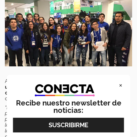
Actualmente pretende emprender sus
estudios
×
universitarios en Medicina
, motivada en
mejorar la
calidad de vida de las personas
y en desarrollar
cada día nuevos aprendizajes que mejoren su persona.
Recibe nuestro newsletter de
“Mi objetivo de vida es estudiar una carrera, ejercer mi
noticias:
profesión con pasión, tener una economía estable y,
principalmente apoyar a mejorar la calidad de vida de
las personas desarrollando soluciones innovadoras para
los nuevos retos mundiales en materia de salud”
comenta para
CONECTA
.