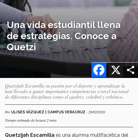
Una vida estudiantil llena
de estrategias. Conoce a
Quetzi
Facebook
X
Quetzijah Escamilla su pasión por el deporte y aprendizaje la
han llevado a ganar importantes competencias a nivel nacional
de diferentes disciplinas como el ajedrez, voleibol y robótica.
Por
- 28/02/2020
ULISES VÁZQUEZ | CAMPUS VERACRUZ
Tiempo estimado de lectura:2 mins
Quetzijah Escamilla
es una alumna multifacética del