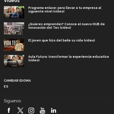
Videos
Programa enlace: para llevar a tu empresa al
siguiente nivel (video)
¿Quieres emprender? Conoce el nuevo HUB de
Innovación del Tec (video)
El joven que hizo del baile su vida (video)
Aula Futura: transformar la experiencia educativa
(video)
Más que un festival cultural: así es la magia de
VIBRART 2026 (video)
CAMBIAR IDIOMA
ES
Javier Guzmán: investigación con impacto social
(video)
Síguenos
¡México, en el top del mundial de robótica FIRST
2026! (video)