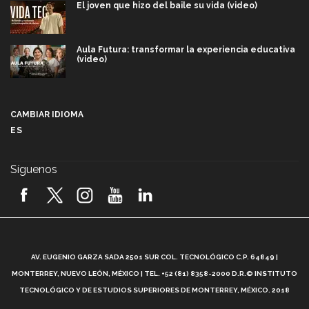
El joven que hizo del baile su vida (video)
Aula Futura: transformar la experiencia educativa
(video)
Más que un festival cultural: así es la magia de
VIBRART 2026 (video)
CAMBIAR IDIOMA
ES
Javier Guzmán: investigación con impacto social
(video)
Síguenos
¡México, en el top del mundial de robótica FIRST
2026! (video)
Vida Tec: Pasión, disciplina y básquetbol, con Gael
Adame (video)
A
AV. EUGENIO GARZA SADA 2501 SUR COL. TECNOLÓGICO C.P. 64849 |
L
¿Cómo es el Modelo Educativo Tec? (video)
MONTERREY, NUEVO LEÓN, MÉXICO | TEL. +52 (81) 8358-2000 D.R.© INSTITUTO
TECNOLÓGICO Y DE ESTUDIOS SUPERIORES DE MONTERREY, MÉXICO. 2018