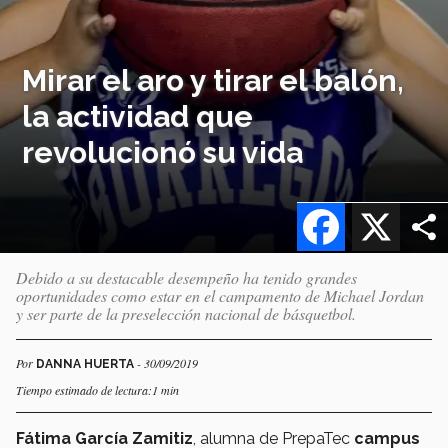
Mirar el aro y tirar el balón,
la actividad que
revolucionó su vida
Facebook
X
Debido a su destacable desempeño ha tenido grandes
oportunidades como estar en el campamento de Michael Jordan
y ser parte de la preselección nacional de básquetbol.
Por
- 30/09/2019
DANNA HUERTA
Tiempo estimado de lectura:1 min
Fátima García Zamitiz
, alumna de PrepaTec
campus