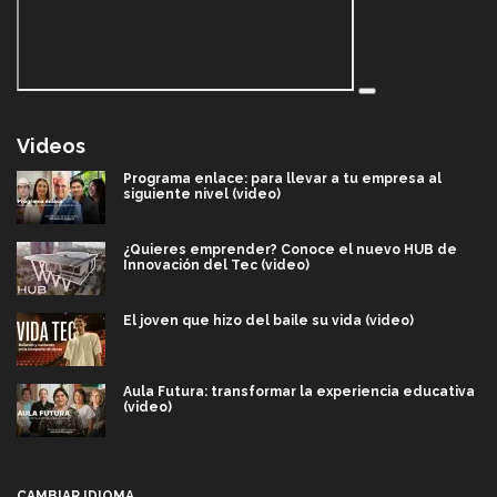
Videos
Programa enlace: para llevar a tu empresa al
siguiente nivel (video)
¿Quieres emprender? Conoce el nuevo HUB de
Innovación del Tec (video)
El joven que hizo del baile su vida (video)
Aula Futura: transformar la experiencia educativa
(video)
Más que un festival cultural: así es la magia de
VIBRART 2026 (video)
CAMBIAR IDIOMA