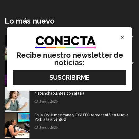
Lo más nuevo
×
Borregos CCM van por el campeonato en Liga Mayor de
americano
06 Agosto 2026
Recibe nuestro newsletter de
noticias:
De PrepaTec Qro al mundo: el escenario donde nació un
gran sueño
06 Agosto 2026
Tec y UT Austin buscan "devolver la voz" a
hispanohablantes con afasia
05 Agosto 2026
En la ONU: mexicana y EXATEC representó en Nueva
York a la juventud
05 Agosto 2026