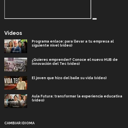
Videos
Programa enlace: para llevar a tu empresa al
siguiente nivel (video)
¿Quieres emprender? Conoce el nuevo HUB de
Innovación del Tec (video)
El joven que hizo del baile su vida (video)
Aula Futura: transformar la experiencia educativa
(video)
Más que un festival cultural: así es la magia de
VIBRART 2026 (video)
CAMBIAR IDIOMA