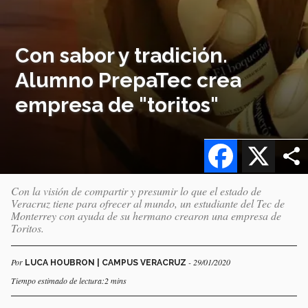
Con sabor y tradición.
Alumno PrepaTec crea
empresa de "toritos"
Facebook
X
Con la visión de compartir y presumir lo que el estado de
Veracruz tiene para ofrecer al mundo, un estudiante del Tec de
Monterrey con ayuda de su hermano crearon una empresa de
Toritos.
Por
- 29/01/2020
LUCA HOUBRON | CAMPUS VERACRUZ
Tiempo estimado de lectura:2 mins