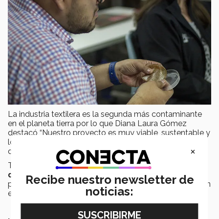
La industria textilera es la segunda más contaminante
en el planeta tierra por lo que Diana Laura Gómez
destacó “Nuestro proyecto es muy viable, sustentable y
lo más importante es la pectina que proviene de los
×
desechos del café”.
Todos estos proyectos fueron un éxito para los
distinguidos jueces
y la audiencia que hicieron
Recibe nuestro newsletter de
presencia en la presentación final. Sin duda demostraron
noticias:
el
potencial
del
Tec de Monterrey
.