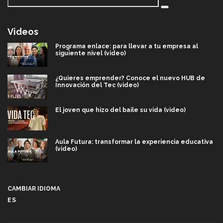
Videos
Programa enlace: para llevar a tu empresa al
siguiente nivel (video)
¿Quieres emprender? Conoce el nuevo HUB de
Innovación del Tec (video)
El joven que hizo del baile su vida (video)
Aula Futura: transformar la experiencia educativa
(video)
Más que un festival cultural: así es la magia de
VIBRART 2026 (video)
CAMBIAR IDIOMA
ES
Javier Guzmán: investigación con impacto social
(video)