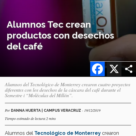
Alumnos Tec crean
productos con desechos
del café
Facebook
X
Alumnos del Tecnológico de Monterrey crearon cuatro proyectos
diferentes con los desechos de la cáscara del café durante el
Semestre i “Moléculas del Millón”.
Por
- 19/12/2019
DANNA HUERTA | CAMPUS VERACRUZ
Tiempo estimado de lectura:2 mins
Alumnos del
Tecnológico de Monterrey
crearon