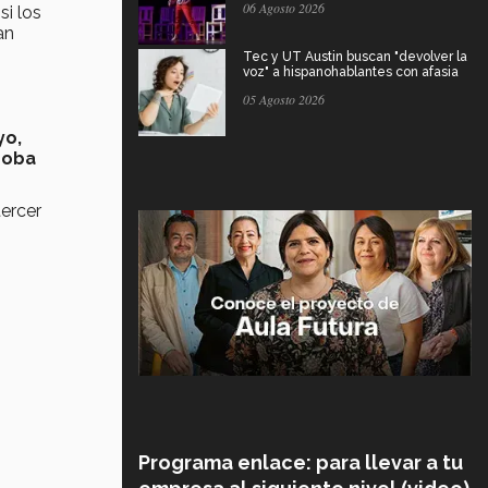
06 Agosto 2026
si los
an
Tec y UT Austin buscan "devolver la
voz" a hispanohablantes con afasia
05 Agosto 2026
yo,
roba
tercer
Programa enlace: para llevar a tu