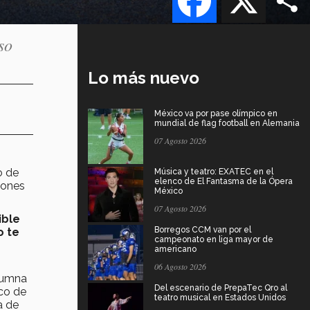
so
Lo más nuevo
México va por pase olímpico en
mundial de flag football en Alemania
07 Agosto 2026
o de
Música y teatro: EXATEC en el
elenco de El Fantasma de la Ópera
iones
México
07 Agosto 2026
ible
Borregos CCM van por el
o te
campeonato en liga mayor de
americano
06 Agosto 2026
alumna
Del escenario de PrepaTec Qro al
co de
teatro musical en Estados Unidos
a de