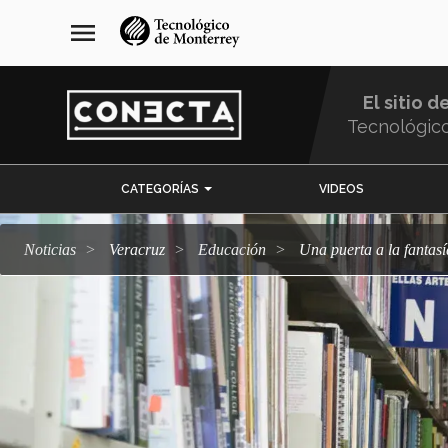
Pasar
navegación
menu
al
principal
contenido
principal
El sitio d
Tecnológic
Menu
CATEGORÍAS
VIDEOS
Comunidad
Noticias
Veracruz
Educación
Una puerta a la fantas