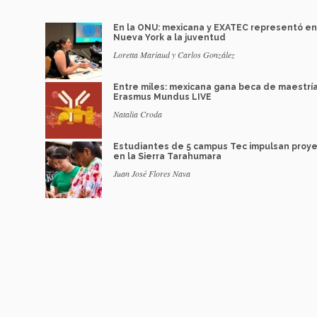
En la ONU: mexicana y EXATEC representó en
Nueva York a la juventud
Loretta Mariaud y Carlos González
Entre miles: mexicana gana beca de maestrí
Erasmus Mundus LIVE
Natalia Croda
Estudiantes de 5 campus Tec impulsan proy
en la Sierra Tarahumara
Juan José Flores Nava