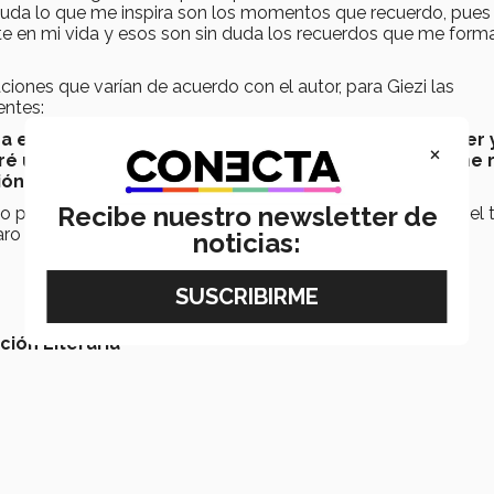
duda lo que me inspira son los momentos que recuerdo, pues 
te en mi vida y esos son sin duda los recuerdos que me form
aciones que varían de acuerdo con el autor, para Giezi las
entes:
 en una historia donde yo soy la protagonista sin ser 
×
é una persona totalmente diferente, la escritura me 
ión de mí”
, destaca.
Recibe nuestro newsletter de
 pasión por la escritura Giezi palestino fue premiada con el 
aro de que los sueños no tienen límite.
noticias:
ción Literaria