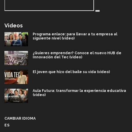
Videos
Programa enlace: para llevar a tu empresa al
siguiente nivel (video)
¿Quieres emprender? Conoce el nuevo HUB de
Innovación del Tec (video)
El joven que hizo del baile su vida (video)
Aula Futura: transformar la experiencia educativa
(video)
Más que un festival cultural: así es la magia de
VIBRART 2026 (video)
CAMBIAR IDIOMA
ES
Javier Guzmán: investigación con impacto social