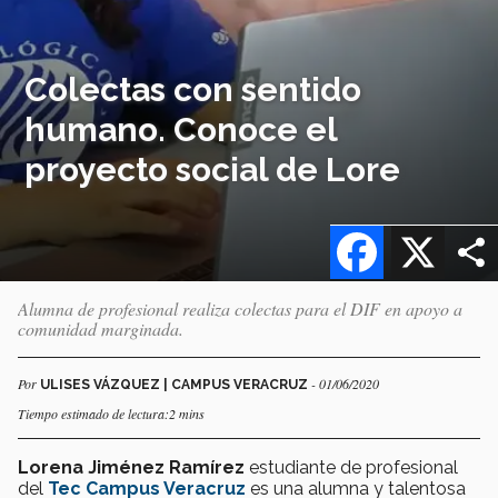
Colectas con sentido
humano. Conoce el
proyecto social de Lore
Facebook
X
Alumna de profesional realiza colectas para el DIF en apoyo a
comunidad marginada.
Por
- 01/06/2020
ULISES VÁZQUEZ | CAMPUS VERACRUZ
Tiempo estimado de lectura:2 mins
Lorena Jiménez Ramírez
estudiante de profesional
del
Tec Campus Veracruz
es una alumna y talentosa