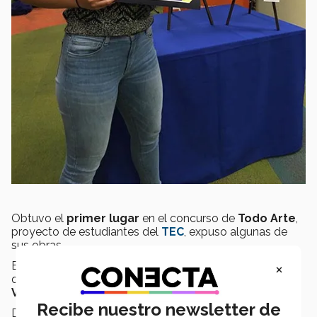
Obtuvo el
primer lugar
en el concurso de
Todo Arte
,
proyecto de estudiantes del
TEC
, expuso algunas de
sus obras.
×
En un futuro se podrán admirar sus obras, ya qué busca
que se expongan en la biblioteca del
campus
Veracruz
.
Recibe nuestro newsletter de
Dana Marini es un talento digno de admirar, con sus