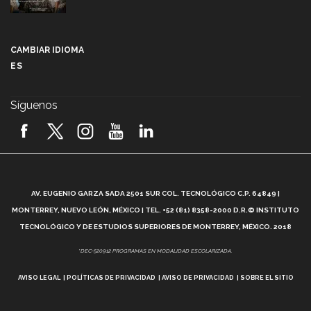
Más que un festival cultural: así es la magia de
VIBRART 2026 (video)
CAMBIAR IDIOMA
ES
Javier Guzmán: investigación con impacto social
(video)
Síguenos
¡México, en el top del mundial de robótica FIRST
2026! (video)
Vida Tec: Pasión, disciplina y básquetbol, con Gael
Adame (video)
A
AV. EUGENIO GARZA SADA 2501 SUR COL. TECNOLÓGICO C.P. 64849 |
L
¿Cómo es el Modelo Educativo Tec? (video)
MONTERREY, NUEVO LEÓN, MÉXICO | TEL. +52 (81) 8358-2000 D.R.© INSTITUTO
TECNOLÓGICO Y DE ESTUDIOS SUPERIORES DE MONTERREY, MÉXICO. 2018
Vida Tec: Feminismo e Inteligencia Artificial, Paola
*DEC-520912 PROGRAMAS EN MODALIDAD ESCOLARIZADA.
Ricaurte (video)
AVISO LEGAL
POLÍTICAS DE PRIVACIDAD
AVISO DE PRIVACIDAD
SOBRE EL SITIO