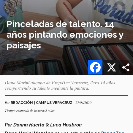
Pinceladas de talento. 14
años pintando emociones y
paisajes
Facebook
X
Dana Marini alumna de PrepaTec Veracruz, lleva 14 años
compartiendo su talento mediante la pintura.
Por
- 27/04/2020
REDACCIÓN | CAMPUS VERACRUZ
Tiempo estimado de lectura:2 mins
Por Danna Huerta & Luca Houbron