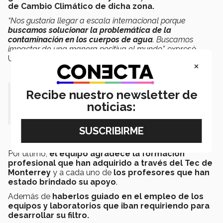
de Cambio Climático de dicha zona.
“Nos gustaría llegar a escala internacional porque
buscamos solucionar la problemática de la
contaminación en los cuerpos de agua
. Buscamos
impactar de una manera positiva
el mundo”,
expresó
Uziel.
×
Recibe nuestro newsletter de
“
Buscamos impactar de una manera
noticias:
positiva
el mundo”.-
Uziel Martínez.
Por último,
el equipo agradece la formación
profesional que han adquirido a través del Tec de
Monterrey
y a cada uno de
los profesores que han
estado brindado su apoyo
.
Además de
haberlos guiado en el empleo de los
equipos y laboratorios que iban requiriendo para
desarrollar su filtro.