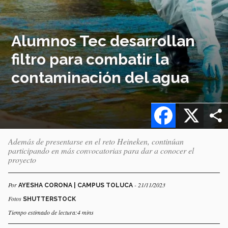
Alumnos Tec desarrollan
filtro para combatir la
contaminación del agua
Facebook
X
Además de presentarse en el reto Heineken, continúan
participando en más convocatorias para dar a conocer el
proyecto
Por
- 21/11/2023
AYESHA CORONA | CAMPUS TOLUCA
Fotos
SHUTTERSTOCK
Tiempo estimado de lectura:4 mins