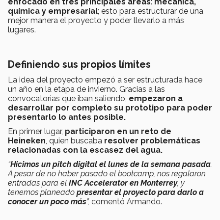
enfocado en tres principales áreas
:
mecánica,
química y empresarial
; esto para estructurar de una
mejor manera el proyecto y poder llevarlo a más
lugares.
Definiendo sus propios límites
La idea del proyecto empezó a ser estructurada hace
un año en la etapa de invierno. Gracias a las
convocatorias que iban saliendo,
e
mpezaron a
desarrollar por completo su prototipo para poder
presentarlo lo antes posible.
En primer lugar,
participaron en un reto de
Heineken
, quien buscaba
resolver problemáticas
relacionadas con la escasez del agua.
“
H
icimos un pitch digital el lunes de la semana pasada
.
A pesar de no haber pasado el bootcamp, nos regalaron
entradas para el
INC Accelerator en Monterrey
, y
tenemos planeado
presentar el proyecto para darlo a
conocer un poco más
”,
comentó Armando.