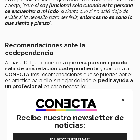
apego,
"pero
si soy funcional solo cuando esta persona
se encuentra a mi lado
, si siento que si no está dejo de
existir, si la necesito para ser feliz,
entonces no es sano lo
que siento y pienso
"
.
Recomendaciones ante la
codependencia
Adriana Delgado comenta que
una persona puede
salir de una relación codependiente
y comenta a
CONECTA
tres recomendaciones que se pueden poner
en práctica para ello, sin dejar de lado el
pedir ayuda a
un profesional
en caso necesario:
Establecer límites
. Esto es entender qué me gusta hacer, que
×
no me gusta hacer, qué sí puedo permitir y que no. En
resumen, es ser consciente de qué es lo que yo sí quiero y
puedo hacer con mi pareja.
Recibe nuestro newsletter de
Comprender qué se hace por uno mismo
. Tener muy en
noticias:
cuenta qué es lo que hago por mí misma o por mí mismo y
qué es lo que estoy haciendo por el otro, comprender si lo
que hago lo hago por mi beneficio o por el beneficio de mi