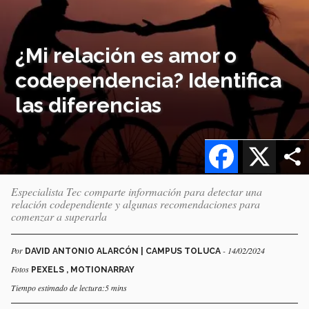
¿Mi relación es amor o
codependencia? Identifica
las diferencias
Facebook
X
Especialista Tec comparte información para detectar una
relación codependiente y algunas recomendaciones para
comenzar a superarla
Por
- 14/02/2024
DAVID ANTONIO ALARCÓN | CAMPUS TOLUCA
Fotos
PEXELS , MOTIONARRAY
Tiempo estimado de lectura:5 mins