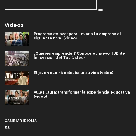
Videos
Programa enlace: para llevar a tu empresa al
siguiente nivel (video)
¿Quieres emprender? Conoce el nuevo HUB de
Innovación del Tec (video)
El joven que hizo del baile su vida (video)
Aula Futura: transformar la experiencia educativa
(video)
Más que un festival cultural: así es la magia de
VIBRART 2026 (video)
CAMBIAR IDIOMA
ES
Javier Guzmán: investigación con impacto social
(video)