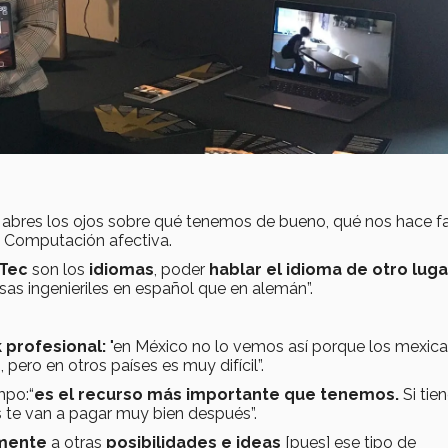
, abres los ojos sobre qué tenemos de bueno, qué nos hace fa
en Computación afectiva.
Tec
son los
idiomas
, poder
hablar el idioma de otro luga
sas ingenieriles en español que en alemán”.
 profesional:
"en México no lo vemos así porque los mexic
ro en otros países es muy difícil”.
mpo:“
es el recurso más importante que tenemos.
Si tie
s te van a pagar muy bien después”.
 mente
a otras
posibilidades e ideas
[pues] ese tipo de