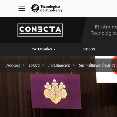
Pasar
navegación
menu
al
principal
contenido
principal
El sitio d
Tecnológic
Menu
CATEGORÍAS
VIDEOS
Comunidad
Noticias
Toluca
Investigación
Sus múltiples áreas de