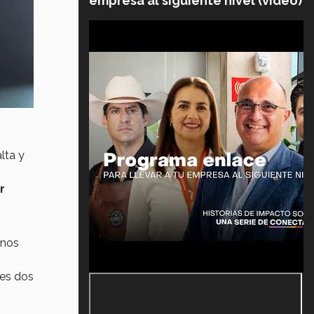
empresa al siguiente nivel (video)
lta y
r
anos
nes dos