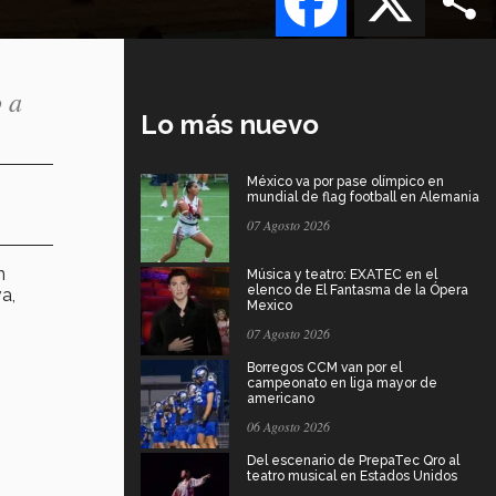
o a
Lo más nuevo
México va por pase olímpico en
mundial de flag football en Alemania
07 Agosto 2026
n
Música y teatro: EXATEC en el
elenco de El Fantasma de la Ópera
a,
Mexico
07 Agosto 2026
Borregos CCM van por el
campeonato en liga mayor de
americano
06 Agosto 2026
Del escenario de PrepaTec Qro al
teatro musical en Estados Unidos