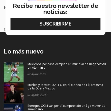
Recibe nuestro newsletter de
Etiquetas:
Museo Memoria y Tolerancia,
noticias:
Sentido Humano,
Historias de
Tolerancia
Categoría:
Institución
Lo más nuevo
México va por pase olímpico en mundial de flag football
en Alemania
07 Agosto 2026
Música y teatro: EXATEC en el elenco de El Fantasma
de la Ópera Mexico
07 Agosto 2026
Borregos CCM van por el campeonato en liga mayor de
americano