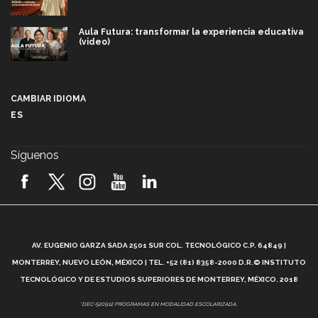
Aula Futura: transformar la experiencia educativa
(video)
Más que un festival cultural: así es la magia de
VIBRART 2026 (video)
CAMBIAR IDIOMA
ES
Javier Guzmán: investigación con impacto social
(video)
Síguenos
¡México, en el top del mundial de robótica FIRST
2026! (video)
Vida Tec: Pasión, disciplina y básquetbol, con Gael
Adame (video)
A
AV. EUGENIO GARZA SADA 2501 SUR COL. TECNOLÓGICO C.P. 64849 |
L
¿Cómo es el Modelo Educativo Tec? (video)
MONTERREY, NUEVO LEÓN, MÉXICO | TEL. +52 (81) 8358-2000 D.R.© INSTITUTO
TECNOLÓGICO Y DE ESTUDIOS SUPERIORES DE MONTERREY, MÉXICO. 2018
Vida Tec: Feminismo e Inteligencia Artificial, Paola
*DEC-520912 PROGRAMAS EN MODALIDAD ESCOLARIZADA.
Ricaurte (video)