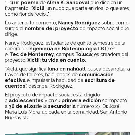
“Leí un
poema
de
Alma K. Sandoval
que dice en un
fragmento: “
Xictli
, un nudo que parte en dos lo que eres,
como flor de rocío…".
Lo anterior lo comentó,
Nancy Rodríguez
sobre cómo
surgió el
nombre del proyecto
de impacto social que
dirige.
Nancy Rodríguez, estudiante de quinto semestre de la
carrera de
Ingeniería en Biotecnología
(IBT) en
el
Tec de Monterrey
, campus
Toluca
; es creadora del
proyecto,
Xictli: tu vida en cuento
.
“Xiclti, que significa
luna en nahúatl
, busca desarrollar a
través de talleres, habilidades de
comunicación
efectiva
e impulsar la habilidad de
escritura de
cuentos
”, describe, Rodríguez.
El proyecto de impacto social está dirigido
a
adolescentes
y en su
primera edición
se impactó
a
36 de ellos
de la
secundaria
número 27, Dr. José
María Luis Mora, ubicada en la comunidad, San Antonio
Buenavista.