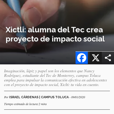
Xictli: alumna del Tec crea
proyecto de impacto social
Facebook
X
Imaginación, lápiz y papel son los elementos que Nancy
Rodríguez, estudiante del Tec de Monterrey, campus Toluca
emplea para impulsar la comunicación efectiva en adolescentes
con el proyecto de impacto social, Xiclti: tu vida en cuento.
Por
- 09/01/2020
ISRAEL CÁRDENAS | CAMPUS TOLUCA
Tiempo estimado de lectura:2 mins