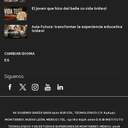
El joven que hizo del baile su vida (video)
Aula Futura: transformar la experiencia educativa
(video)
Más que un festival cultural: así es la magia de
VIBRART 2026 (video)
CAMBIAR IDIOMA
ES
Javier Guzmán: investigación con impacto social
(video)
Síguenos
¡México, en el top del mundial de robótica FIRST
2026! (video)
Vida Tec: Pasión, disciplina y básquetbol, con Gael
Adame (video)
A
AV. EUGENIO GARZA SADA 2501 SUR COL. TECNOLÓGICO C.P. 64849 |
L
¿Cómo es el Modelo Educativo Tec? (video)
MONTERREY, NUEVO LEÓN, MÉXICO | TEL. +52 (81) 8358-2000 D.R.© INSTITUTO
TECNOLÓGICO Y DE ESTUDIOS SUPERIORES DE MONTERREY, MÉXICO. 2018