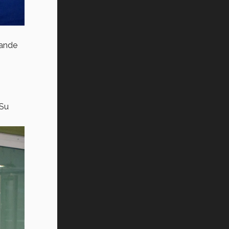
rande
 Su