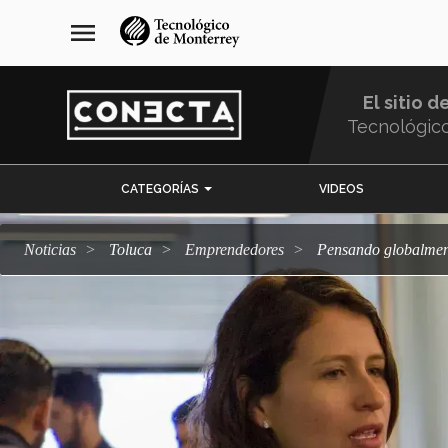
Pasar
navegación
menu
al
principal
contenido
principal
El sitio d
Tecnológic
Menu
CATEGORÍAS
VIDEOS
Comunidad
Noticias
Toluca
emprendedores
Pensando globalmen