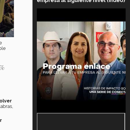
empresa al siguiente nivel (video)
e
ple
5%
olver
labras,
r