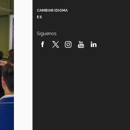
Más que un festival cultural: así es
la magia de VIBRART 2026 (video)
CAMBIAR IDIOMA
ES
Javier Guzmán: investigación con
impacto social (video)
Síguenos
¡México, en el top del mundial de
robótica FIRST 2026! (video)
Vida Tec: Pasión, disciplina y
básquetbol, con Gael Adame
(video)
¿Cómo es el Modelo Educativo
Tec? (video)
Vida Tec: Feminismo e Inteligencia
Artificial, Paola Ricaurte (video)