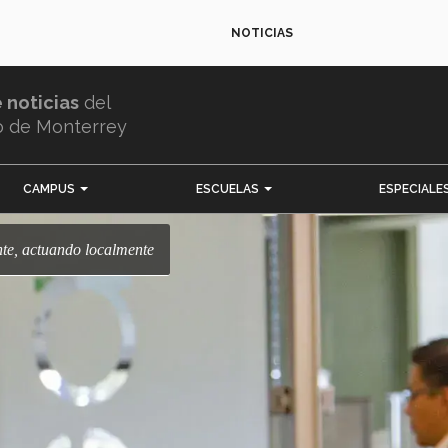
NOTICIAS
e noticias
del
o de Monterrey
CAMPUS
ESCUELAS
ESPECIALE
te, actuando localmente