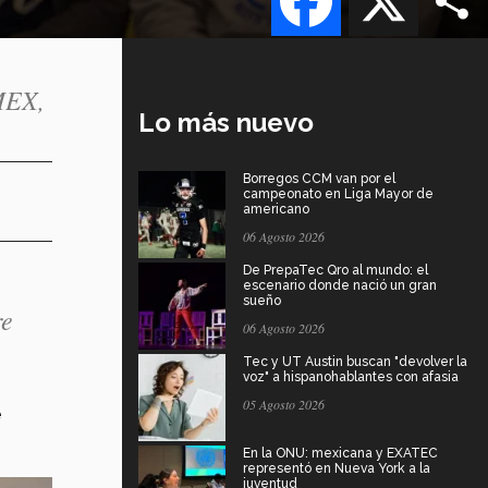
MEX,
Lo más nuevo
Borregos CCM van por el
campeonato en Liga Mayor de
americano
06 Agosto 2026
De PrepaTec Qro al mundo: el
escenario donde nació un gran
sueño
re
06 Agosto 2026
Tec y UT Austin buscan "devolver la
voz" a hispanohablantes con afasia
05 Agosto 2026
e
En la ONU: mexicana y EXATEC
representó en Nueva York a la
juventud