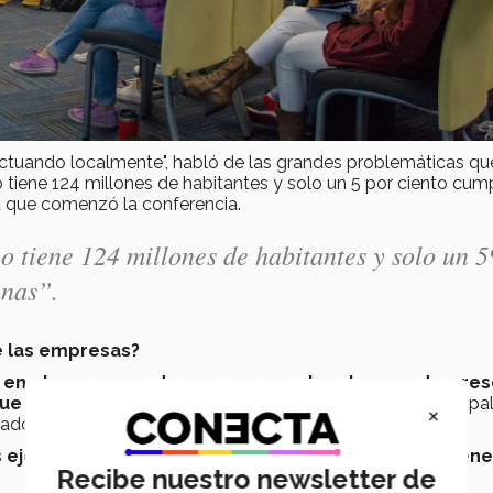
actuando localmente", habló de las grandes problemáticas qu
o tiene 124 millones de habitantes y solo un 5 por ciento cum
la que comenzó la conferencia.
o tiene 124 millones de habitantes y solo un 
anas”.
e las empresas?
en el que se puede agregar un valor al mercado y res
que es contar con grandes ciudadanos
, ya que, en sus pa
×
orador no está ávido de resolver problemas y hacer más.
s ejes fundamentales para que la empresa pueda tene
Recibe nuestro newsletter de