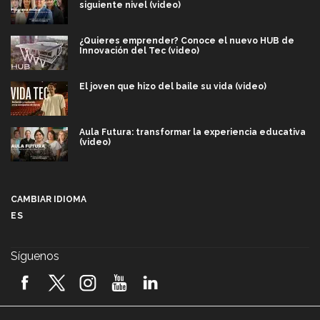
siguiente nivel (video)
¿Quieres emprender? Conoce el nuevo HUB de
Innovación del Tec (video)
El joven que hizo del baile su vida (video)
Aula Futura: transformar la experiencia educativa
(video)
Más que un festival cultural: así es la magia de
VIBRART 2026 (video)
CAMBIAR IDIOMA
ES
Javier Guzmán: investigación con impacto social
(video)
Síguenos
¡México, en el top del mundial de robótica FIRST
2026! (video)
Vida Tec: Pasión, disciplina y básquetbol, con Gael