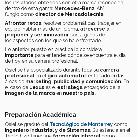
los resultados obtenidos con otra marca reconocida
dentro de esta gama:
Mercedes-Benz
. Ahí
fungió como
d
irector de Mercadotecnia
.
Afrontar retos
, resolver problemáticas, trabajar en
equipo, hablar más de un idioma,
atreverse a
proponer y ser innovador
son algunos de
los aspectos con los que se ha enfrentado.
Lo anterior, puesto en práctica lo considera
importante
para entender dónde se encuentra el dia
de hoy en su carrera profesional.
Osiel se ha especializado durante toda su
carrera
profesional
en el
giro automotriz
enfocado en las
áreas de
marketing, publicidad y comunicación
. En
el caso de
Lexus
es el
estratega
encargado de la
imagen de la marca
en
nuestro país.
Preparación Académica
Osiel se graduó del
Tecnológico de Monterrey
como
Ingeniero Industrial y de Sistemas
. Su estancia en el
Tec lo hizo tener una
formación integral
como