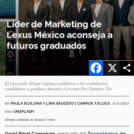
Líder de Marketing de
Lexus México aconseja a
futuros graduados
Facebook
X
El egresado dirigió algunas palabras a los estudiantes
candidatos a graduar durante el evento Por Siempre Tec
Por
- 01/11/2023
PAULA SCALONA Y LINA SAUCEDO | CAMPUS TOLUCA
Fotos
UNSPLASH
Tiempo estimado de lectura:5 mins
Osiel Pinal Campirán
, egresado del
Tecnológico de