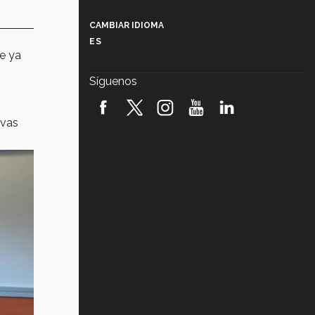
Más que un festival cultural: así es
la magia de VIBRART 2026 (video)
CAMBIAR IDIOMA
ES
Javier Guzmán: investigación con
e ya
impacto social (video)
Síguenos
¡México, en el top del mundial de
robótica FIRST 2026! (video)
ivas
Vida Tec: Pasión, disciplina y
básquetbol, con Gael Adame
(video)
¿Cómo es el Modelo Educativo
Tec? (video)
Vida Tec: Feminismo e Inteligencia
Artificial, Paola Ricaurte (video)