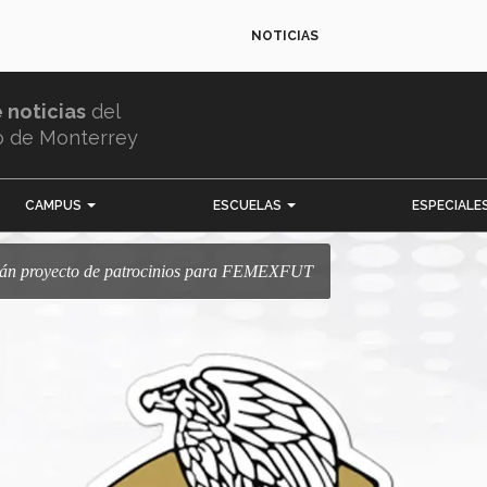
NOTICIAS
e noticias
del
o de Monterrey
CAMPUS
ESCUELAS
ESPECIALE
arán proyecto de patrocinios para FEMEXFUT