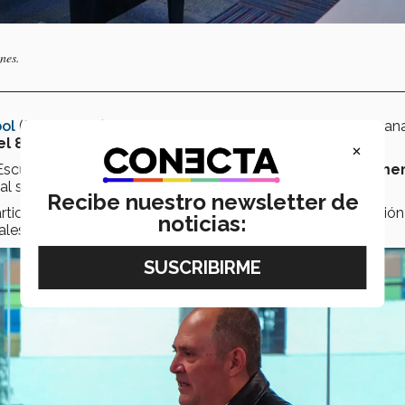
unes.
bol
(FEMEXFUT), con su marca estrella, la Selección Mexican
del 89% de los mexicanos.
×
Escuela de Negocios ha desarrollado el
Semestre de Inmer
cual se trabajará un proyecto de la mano con la FEMEXFUT.
Recibe nuestro newsletter de
rticipan 15 alumnos de Mercadotecnia (LEM), Administración
noticias:
ales (LIN) y de Comunicación y Medios Digitales (LCMD).