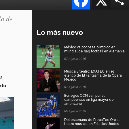
lo de
Lo más nuevo
México va por pase olímpico en
mundial de flag football en Alemania
07 Agosto 2026
Música y teatro: EXATEC en el
elenco de El Fantasma de la Ópera
s.
Mexico
ado
07 Agosto 2026
Borregos CCM van por el
campeonato en liga mayor de
americano
06 Agosto 2026
Del escenario de PrepaTec Qro al
teatro musical en Estados Unidos