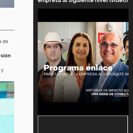
empresa al siguiente nivel (video)
a de
sión
 y