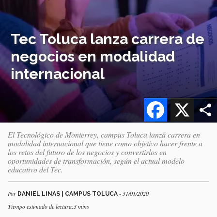
Tec Toluca lanza carrera de
negocios en modalidad
internacional
Facebook
X
El Tecnológico de Monterrey, campus Toluca lanzá carrera en
modalidad internacional que tiene como objetivo hacer frente a
los retos del futuro de los negocios y convertirlos en
oportunidades de transformación, según el actual modelo
educativo del Tec.
Por
- 31/01/2020
DANIEL LINAS | CAMPUS TOLUCA
Tiempo estimado de lectura:3 mins