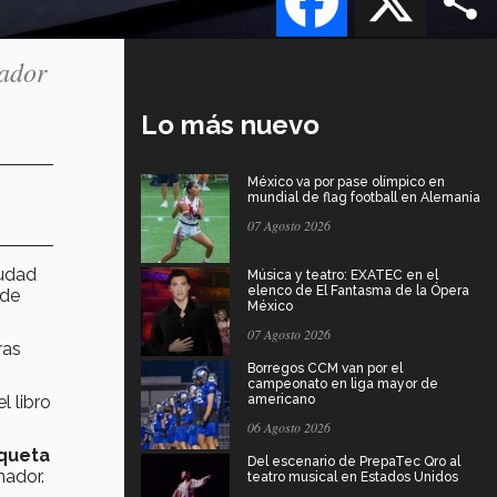
nador
Lo más nuevo
México va por pase olímpico en
mundial de flag football en Alemania
07 Agosto 2026
iudad
Música y teatro: EXATEC en el
elenco de El Fantasma de la Ópera
 de
México
07 Agosto 2026
ras
Borregos CCM van por el
campeonato en liga mayor de
l libro
americano
06 Agosto 2026
queta
Del escenario de PrepaTec Qro al
nador.
teatro musical en Estados Unidos