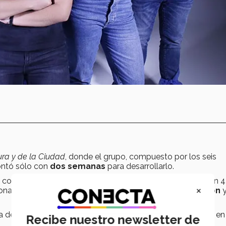
tura y de la Ciudad
, donde el grupo, compuesto por los seis
ntó sólo con
dos semanas
para desarrollarlo.
con los compañeros de equipo y tener la maqueta lista en 4 
×
rdonado, quien agregó que “el premio representa
motivación
a de las
ciudades
presentadas, y hacer una
obra
basada en 
Recibe nuestro newsletter de