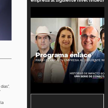
empresa al siguiente nivel (video)
días”,
y
la