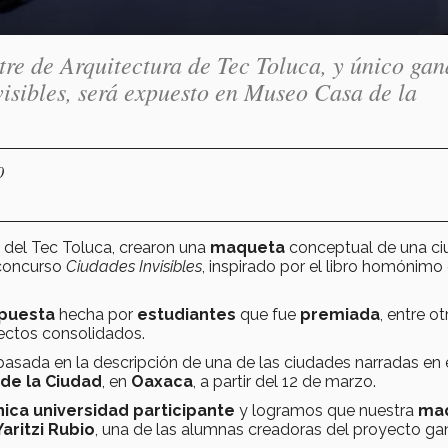
tre de Arquitectura de Tec Toluca, y único ga
visibles, será expuesto en Museo Casa de la
0
del Tec Toluca, crearon una
maqueta
conceptual de una c
concurso
Ciudades Invisibles
, inspirado por el libro homónimo
opuesta
hecha por
estudiantes
que fue
premiada
, entre ot
itectos consolidados.
 basada en la descripción de una de las ciudades narradas en e
de la Ciudad
, en
Oaxaca
, a partir del 12 de marzo.
ica universidad participante
y logramos que nuestra
ma
Yaritzi Rubio
, una de las alumnas creadoras del proyecto ga