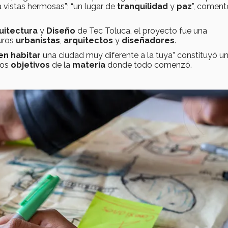
 vistas hermosas”; “un lugar de
tranquilidad
y
paz
”, coment
uitectura
y
Diseño
de Tec Toluca, el proyecto fue una
uros
urbanistas
,
arquitectos
y
diseñadores
.
en habitar
una ciudad muy diferente a la tuya” constituyó u
los
objetivos
de la
materia
donde todo comenzó.