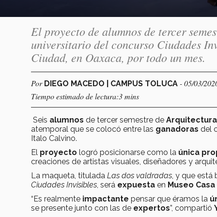
El proyecto de alumnos de tercer semes
universitario del concurso Ciudades In
Ciudad, en Oaxaca, por todo un mes.
Por
- 05/03/202
DIEGO MACEDO | CAMPUS TOLUCA
Tiempo estimado de lectura:3 mins
Seis
alumnos
de
tercer semestre
de
Arquitectura
atemporal que se colocó entre las
ganadoras
del 
Italo Calvino.
El
proyecto
logró posicionarse como la
única pr
creaciones de artistas visuales, diseñadores y arqu
La maqueta, titulada
Las dos valdradas
, y que está
Ciudades Invisibles
, será
expuesta
en
Museo Casa 
“Es realmente
impactante
pensar que éramos la
ún
se presente junto con las de
expertos
”, compartió