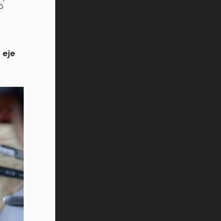
ó
n
eje