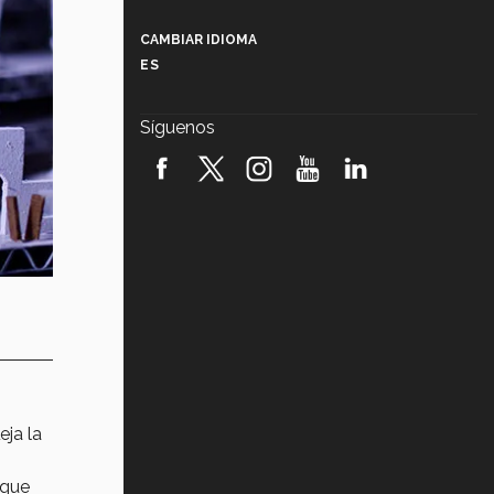
Más que un festival cultural: así es
la magia de VIBRART 2026 (video)
CAMBIAR IDIOMA
ES
Javier Guzmán: investigación con
impacto social (video)
Síguenos
¡México, en el top del mundial de
robótica FIRST 2026! (video)
Vida Tec: Pasión, disciplina y
básquetbol, con Gael Adame
(video)
¿Cómo es el Modelo Educativo
Tec? (video)
Vida Tec: Feminismo e Inteligencia
Artificial, Paola Ricaurte (video)
eja la
 que