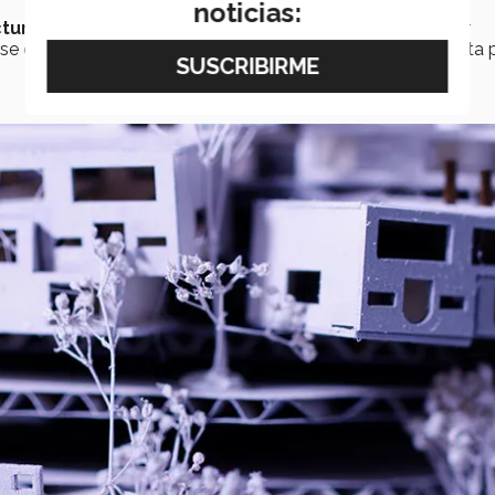
noticias:
ctura
es
fundamental
para crear una ciudad y desarrollar
rse de manera
sana
y
plena
”, punto que tomaron en cuenta p