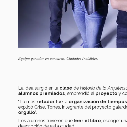
Equipo ganador en concurso,
Ciudades Invisibles
.
La idea surgió en la
clase
de
Historia de la Arquitec
alumnos premiados
, emprendió el
proyecto
y co
“Lo más
retador
fue la
organización de tiempos
explicó Grisel Torres, integrante del proyecto gala
orgullo
”.
Los alumnos tuvieron que
leer el libro
, escoger un
descripción de esta ciudad.