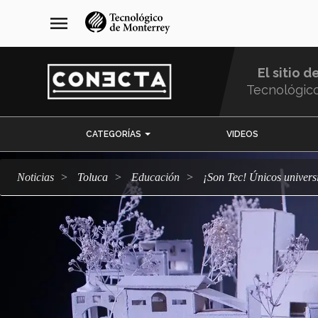
Pasar
navegación
menu
al
principal
contenido
principal
El sitio d
Tecnológic
Menu
CATEGORÍAS
VIDEOS
Comunidad
Noticias
Toluca
Educación
¡Son Tec! Únicos univer