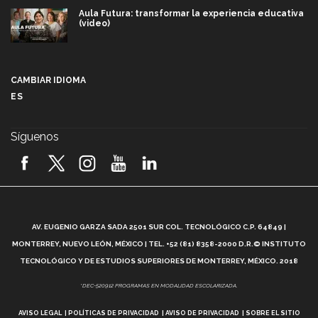
Aula Futura: transformar la experiencia educativa
(video)
Más que un festival cultural: así es la magia de
VIBRART 2026 (video)
CAMBIAR IDIOMA
ES
Javier Guzmán: investigación con impacto social
(video)
Síguenos
¡México, en el top del mundial de robótica FIRST
2026! (video)
Vida Tec: Pasión, disciplina y básquetbol, con Gael
Adame (video)
A
AV. EUGENIO GARZA SADA 2501 SUR COL. TECNOLÓGICO C.P. 64849 |
L
¿Cómo es el Modelo Educativo Tec? (video)
MONTERREY, NUEVO LEÓN, MÉXICO | TEL. +52 (81) 8358-2000 D.R.© INSTITUTO
TECNOLÓGICO Y DE ESTUDIOS SUPERIORES DE MONTERREY, MÉXICO. 2018
Vida Tec: Feminismo e Inteligencia Artificial, Paola
*DEC-520912 PROGRAMAS EN MODALIDAD ESCOLARIZADA.
Ricaurte (video)
AVISO LEGAL
POLÍTICAS DE PRIVACIDAD
AVISO DE PRIVACIDAD
SOBRE EL SITIO