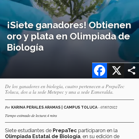
¡Siete ganadores! Obtienen
oro y plata en Olimpiada de
Biología
Facebook
X
De los ganadores en biología, cuatro pertenecen a PrepaTec
Toluca, dos a la sede Metepec y una a sede Esmeralda.
Por
- 07/07/2022
KARINA PERALES ARAMAS | CAMPUS TOLUCA
Tiempo estimado de lectura:4 mins
Siete estudiantes de
PrepaTec
participaron en la
Olimpiada Estatal de Biología
, en su edición de