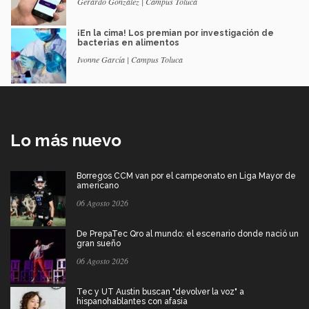
Gerardo González | Campus Toluca
¡En la cima! Los premian por investigación de
bacterias en alimentos
Ivonne García | Campus Toluca
Lo más nuevo
Borregos CCM van por el campeonato en Liga Mayor de
americano
06 Agosto 2026
De PrepaTec Qro al mundo: el escenario donde nació un
gran sueño
06 Agosto 2026
Tec y UT Austin buscan "devolver la voz" a
hispanohablantes con afasia