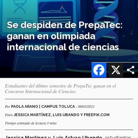
Se despiden de PrepaTec:
ganan en olimpiada
internacional de ciencias
Facebook
X
Estudiantes del último semestre de PrepaTec ganan en el
Concurso Internacional de Ciencias
Por
- 06/05/2021
PAOLA ARANO | CAMPUS TOLUCA
Fotos
JESSICA MARTÍNEZ, LUIS UBANDO Y FREEPIK.COM
Tiempo estimado de lectura:3 mins
Jessica Martínez y
Luis Arturo Ubando,
estudiantes