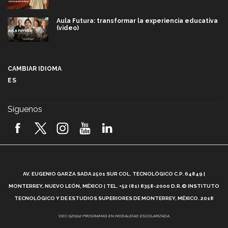
Aula Futura: transformar la experiencia educativa
(video)
Más que un festival cultural: así es la magia de
VIBRART 2026 (video)
CAMBIAR IDIOMA
ES
Javier Guzmán: investigación con impacto social
(video)
Síguenos
¡México, en el top del mundial de robótica FIRST
2026! (video)
Vida Tec: Pasión, disciplina y básquetbol, con Gael
Adame (video)
A
AV. EUGENIO GARZA SADA 2501 SUR COL. TECNOLÓGICO C.P. 64849 |
L
¿Cómo es el Modelo Educativo Tec? (video)
MONTERREY, NUEVO LEÓN, MÉXICO | TEL. +52 (81) 8358-2000 D.R.© INSTITUTO
TECNOLÓGICO Y DE ESTUDIOS SUPERIORES DE MONTERREY, MÉXICO. 2018
Vida Tec: Feminismo e Inteligencia Artificial, Paola
*DEC-520912 PROGRAMAS EN MODALIDAD ESCOLARIZADA.
Ricaurte (video)