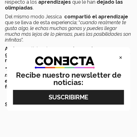
respecto a los
aprendizajes
que le han
dejado
las
olimpiadas
.
Del mismo modo Jessica
compartió el aprendizaje
que se lleva de esta experiencia; “
cuando realmente te
gusta algo, le echas muchas ganas y puedes llegar
mucha más lejos de lo piensas, pues las posibilidades son
infinitas
”.
Ambos
participantes
aconsejaron a las nuevas
generaciones que
persigan siempre sus sueños y
×
metas.
"Es importante disfrutar todo el viaje y aprender
Recibe nuestro newsletter de
mucho, pero sobre todas las cosas, lo más importante
noticias:
es compartir el conocimiento con los demás
",
finalizaron.
SEGURAMENTE QUERRÁS LEER TAMBIÉN: