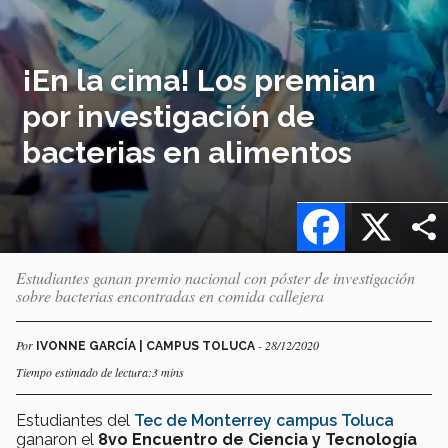
¡En la cima! Los premian
por investigación de
bacterias en alimentos
Facebook
X
Estudiantes ganan premio nacional con póster de investigación
sobre bacterias encontradas en comida callejera
Por
- 28/12/2020
IVONNE GARCÍA | CAMPUS TOLUCA
Tiempo estimado de lectura:3 mins
Estudiantes del
Tec de Monterrey campus Toluca
ganaron el
8vo Encuentro de Ciencia y Tecnología