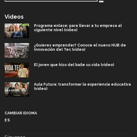
Videos
Programa enlace: para llevar a tu empresa al
siguiente nivel (video)
¿Quieres emprender? Conoce el nuevo HUB de
Innovación del Tec (video)
El joven que hizo del baile su vida (video)
Aula Futura: transformar la experiencia educativa
(video)
Más que un festival cultural: así es la magia de
VIBRART 2026 (video)
CAMBIAR IDIOMA
ES
Javier Guzmán: investigación con impacto social
(video)