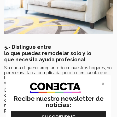
5.- Distingue entre
lo que puedes remodelar solo y lo
que necesita ayuda profesional
Sin duda el querer arreglar todo en nuestros hogares, no
parece una tarea complicada, pero ten en cuenta que
hay aspectos en la casa que
sí requieren a un
×
especialista.
Desde el punto de vista de nuestro experto, los equipos
que tienen mecanismos, ya sea que pasan flujos o
Recibe nuestro newsletter de
dependen de energías para su operación, son los que
noticias:
requieren supervisión o mantenimiento
preventivo y correctivo.