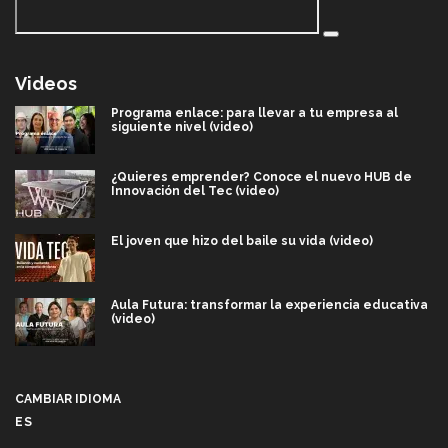
Videos
Programa enlace: para llevar a tu empresa al
siguiente nivel (video)
¿Quieres emprender? Conoce el nuevo HUB de
Innovación del Tec (video)
El joven que hizo del baile su vida (video)
Aula Futura: transformar la experiencia educativa
(video)
Más que un festival cultural: así es la magia de
VIBRART 2026 (video)
CAMBIAR IDIOMA
ES
Javier Guzmán: investigación con impacto social
(video)