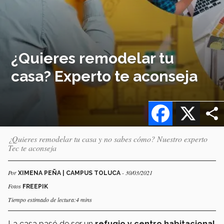
¿Quieres remodelar tu
casa? Experto te aconseja
Facebook
X
¿Quieres remodelar tu casa y no sabes cómo? Nuestro experto
Tec te aconseja
Por
- 30/03/2021
XIMENA PEÑA | CAMPUS TOLUCA
Fotos
FREEPIK
Tiempo estimado de lectura:4 mins
La casa pasó de ser un
refugio y centro habitacional