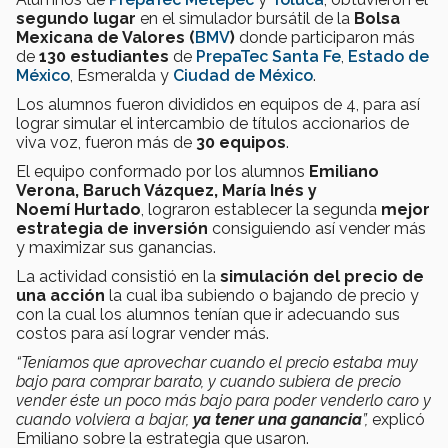
segundo lugar
en el simulador bursátil de la
Bolsa
Mexicana de Valores (
BMV
)
donde participaron más
de
130 estudiantes
de
PrepaTec Santa Fe
,
Estado de
México
, Esmeralda y
Ciudad de México
.
Los alumnos fueron divididos en equipos de 4, para así
lograr simular el intercambio de títulos accionarios de
viva voz, fueron más de
30 equipos
.
El equipo conformado por los alumnos
Emiliano
Verona, Baruch Vázquez, María Inés y
Noemí Hurtado
, lograron establecer la segunda
mejor
estrategia de inversión
consiguiendo así vender más
y maximizar sus ganancias.
La actividad consistió en la
simulación del precio de
una acción
la cual iba subiendo o bajando de precio y
con la cual los alumnos tenían que ir adecuando sus
costos para así lograr vender más.
“Teníamos que aprovechar cuando el precio estaba muy
bajo para comprar barato, y cuando subiera de precio
vender éste un poco más bajo para poder venderlo caro y
cuando volviera a bajar,
ya tener una ganancia
”,
explicó
Emiliano sobre la estrategia que usaron.