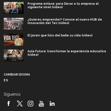
Programa enlace: para llevar a tu empresa al
siguiente nivel (video)
¿Quieres emprender? Conoce el nuevo HUB de
Innovación del Tec (video)
El joven que hizo del baile su vida (video)
Aula Futura: transformar la experiencia educativa
(video)
Más que un festival cultural: así es la magia de
VIBRART 2026 (video)
CAMBIAR IDIOMA
ES
Javier Guzmán: investigación con impacto social
(video)
Síguenos
¡México, en el top del mundial de robótica FIRST
2026! (video)