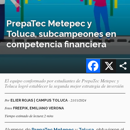
PrepaTec Metepec y
Toluca, subcampeones en
competencia financiera
Facebook
X
El equipo conformado por estudiantes de PrepaTec Metepec y
Toluca logró establecer la segunda mejor estrategia de inversión
Por
- 21/11/2024
ELIER ROJAS | CAMPUS TOLUCA
Fotos
FREEPIK, EMILIANO VERONA
Tiempo estimado de lectura:2 mins
Alumnos de
PrepaTec Metepec
y
Toluca
, obtuvieron el