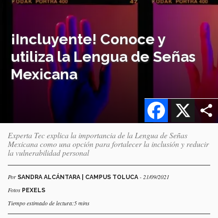
¡Incluyente! Conoce y
utiliza la Lengua de Señas
Mexicana
Facebook
X
Experta Tec explica la importancia de la Lengua de Señas
Mexicana como una opción para fortalecer la inclusión y reducir
la vulnerabilidad personal
Por
- 21/09/2021
SANDRA ALCÁNTARA | CAMPUS TOLUCA
Fotos
PEXELS
Tiempo estimado de lectura:5 mins