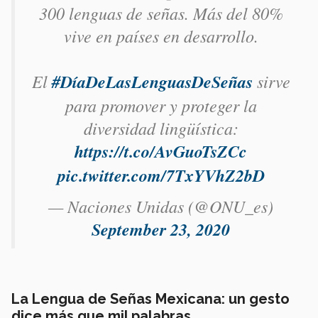
300 lenguas de señas. Más del 80%
vive en países en desarrollo.
El
#DíaDeLasLenguasDeSeñas
sirve
para promover y proteger la
diversidad lingüística:
https://t.co/AvGuoTsZCc
pic.twitter.com/7TxYVhZ2bD
— Naciones Unidas (@ONU_es)
September 23, 2020
La Lengua de Señas Mexicana: un gesto
dice más que mil palabras