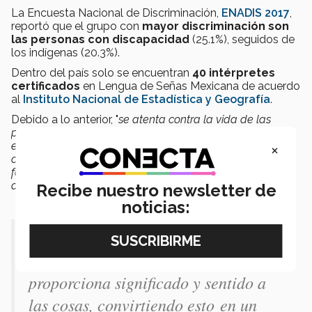
La Encuesta Nacional de Discriminación,
ENADIS 2017
,
reportó que el grupo con
mayor discriminación son
las personas con discapacidad
(25.1%), seguidos de
los indígenas (20.3%).
Dentro del país solo se encuentran
40 intérpretes
certificados
en Lengua de Señas Mexicana de acuerdo
al
Instituto Nacional de Estadística y Geografía
.
Debido a lo anterior, "
se atenta contra la vida de las
personas sordas al ser malinterpretadas sobre todo en
×
esta época de vulnerabilidad y contingencia sanitaria en
cuestiones de medidas preventivas, primeros auxilios,
formas de reaccionar y accesibilidad a instancias de
apoyo
", comentó la experta.
Recibe nuestro newsletter de
noticias:
El ser humano se encuentra en un
entorno donde la información
proporciona significado y sentido a
las cosas, convirtiendo esto en un