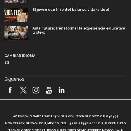
El joven que hizo del baile su vida (video)
Aula Futura: transformar la experiencia educativa
(video)
Más que un festival cultural: así es la magia de
VIBRART 2026 (video)
CAMBIAR IDIOMA
ES
Javier Guzmán: investigación con impacto social
(video)
Síguenos
¡México, en el top del mundial de robótica FIRST
2026! (video)
Vida Tec: Pasión, disciplina y básquetbol, con Gael
Adame (video)
A
AV. EUGENIO GARZA SADA 2501 SUR COL. TECNOLÓGICO C.P. 64849 |
L
¿Cómo es el Modelo Educativo Tec? (video)
MONTERREY, NUEVO LEÓN, MÉXICO | TEL. +52 (81) 8358-2000 D.R.© INSTITUTO
TECNOLÓGICO Y DE ESTUDIOS SUPERIORES DE MONTERREY, MÉXICO. 2018