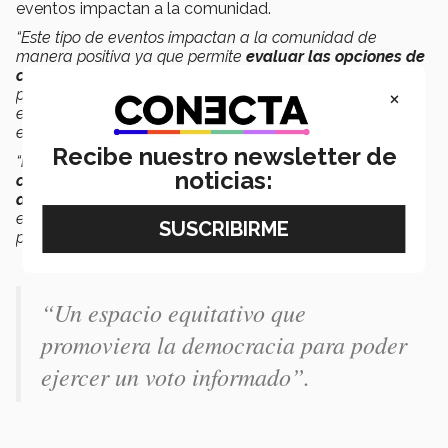
eventos impactan a la comunidad.
“Este tipo de eventos impactan a la comunidad de
manera positiva ya que permite
evaluar las opciones de
candidatura de una manera más cercana y directa
,
×
permitiéndoles estar más informados y dando espacio a
externar sus propias inquietudes sobre el futuro del
estado.
Recibe nuestro newsletter de
“
El objetivo del evento era poder informar a la
noticias:
comunidad estudiantil sobre las propuestas de valor
de ambas candidatas
a la gubernatura, brindando un
espacio equitativo que promoviera la democracia para
poder ejercer un voto informado”,
señaló.
“
Un espacio equitativo que
promoviera la democracia para poder
ejercer un voto informado
”.