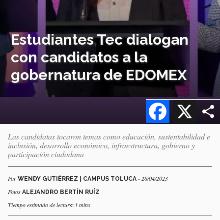
Estudiantes Tec dialogan
con candidatos a la
gobernatura de EDOMEX
Facebook
X
Las candidatas tocaron temas como educación, sustentabilidad e
inclusión, desarrollo económico, infraestructura, gobierno y
participación ciudadana
Por
- 28/04/2023
WENDY GUTIÉRREZ | CAMPUS TOLUCA
Fotos
ALEJANDRO BERTÍN RUÍZ
Tiempo estimado de lectura:3 mins