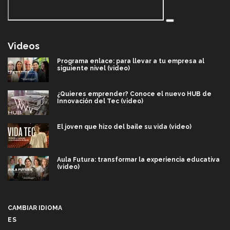
Videos
Programa enlace: para llevar a tu empresa al
siguiente nivel (video)
¿Quieres emprender? Conoce el nuevo HUB de
Innovación del Tec (video)
El joven que hizo del baile su vida (video)
Aula Futura: transformar la experiencia educativa
(video)
Más que un festival cultural: así es la magia de
VIBRART 2026 (video)
CAMBIAR IDIOMA
ES
Javier Guzmán: investigación con impacto social