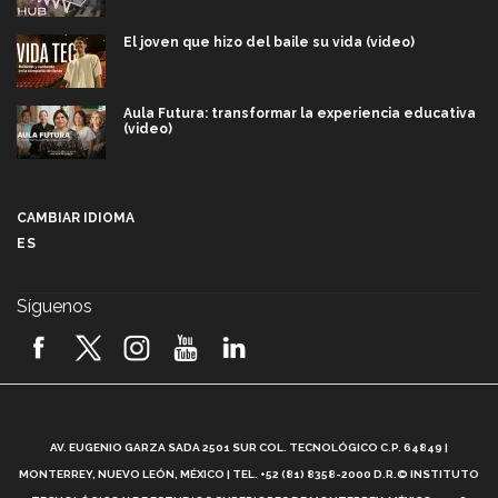
El joven que hizo del baile su vida (video)
Aula Futura: transformar la experiencia educativa
(video)
Más que un festival cultural: así es la magia de
VIBRART 2026 (video)
CAMBIAR IDIOMA
ES
Javier Guzmán: investigación con impacto social
(video)
Síguenos
¡México, en el top del mundial de robótica FIRST
2026! (video)
Vida Tec: Pasión, disciplina y básquetbol, con Gael
Adame (video)
A
AV. EUGENIO GARZA SADA 2501 SUR COL. TECNOLÓGICO C.P. 64849 |
L
¿Cómo es el Modelo Educativo Tec? (video)
MONTERREY, NUEVO LEÓN, MÉXICO | TEL. +52 (81) 8358-2000 D.R.© INSTITUTO