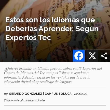
Estos son los Idiomas que
Deberías Aprender, Según
Expertos Tec
Facebook
X
¿Quieres estudiar un idioma, pero no sabes cuál? Expertos del
Centro de Idiomas del Tec campus Toluca te ayudan a
informarte. Además, explican las ventajas que le trae la
educación digital al aprendizaje de lenguas.
Por
- 18/06/2020
GERARDO GONZÁLEZ | CAMPUS TOLUCA
Tiempo estimado de lectura:3 mins