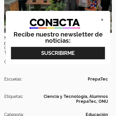
×
Recibe nuestro newsletter de
Muchos meses de trabajo, planeación, dedicación y
noticias:
pasión que se presentaron el jueves 12 de abril en el
Gimnasio-Auditorio del Tecnológico de Monterrey en
Toluca.
Campus:
Toluca
Escuelas:
PrepaTec
Etiquetas:
Ciencia y Tecnología,
Alumnos
PrepaTec,
ONU
Categoría:
Educación