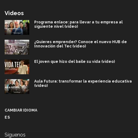
Videos
Programa enlace: para llevar a tu empresa al
siguiente nivel (video)
¿Quieres emprender? Conoce el nuevo HUB de
Innovación del Tec (video)
El joven que hizo del baile su vida (video)
Aula Futura: transformar la experiencia educativa
(video)
Más que un festival cultural: así es la magia de
VIBRART 2026 (video)
CAMBIAR IDIOMA
ES
Javier Guzmán: investigación con impacto social
(video)
Síguenos