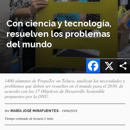
Con ciencia y tecnología,
resuelven los problemas
del mundo
Facebook
X
1400 alumnos de PrepaTec en Toluca, analizan las necesidades y
problemas que deben ser resueltos en el mundo para el 2030, de
acuerdo con los 17 Objetivos de Desarrollo Sostenible
propuestos por la ONU.
Por
- 19/04/2018
MARÍA JOSÉ MIRAFUENTES
Tiempo estimado de lectura:2 mins