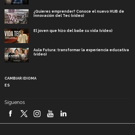
¿Quieres emprender? Conoce el nuevo HUB de
Innovación del Tec (video)
El joven que hizo del baile su vida (video)
Aula Futura: transformar la experiencia educativa
(video)
Más que un festival cultural: así es la magia de
VIBRART 2026 (video)
CAMBIAR IDIOMA
ES
Javier Guzmán: investigación con impacto social
(video)
Síguenos
¡México, en el top del mundial de robótica FIRST
2026! (video)
Vida Tec: Pasión, disciplina y básquetbol, con Gael
Adame (video)