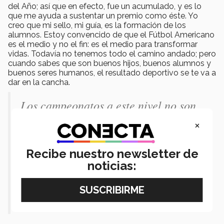
del Año; así que en efecto, fue un acumulado, y es lo
que me ayuda a sustentar un premio como éste. Yo
creo que mi sello, mi guía, es la formación de los
alumnos. Estoy convencido de que el Fútbol Americano
es el medio y no el fin: es el medio para transformar
vidas. Todavía no tenemos todo el camino andado; pero
cuando sabes que son buenos hijos, buenos alumnos y
buenos seres humanos, el resultado deportivo se te va a
dar en la cancha.
Los campeonatos a este nivel no son
casualidad, son conscuencia de
×
muchos factores atrás. Entonces,
cuando estás más preocupado porque
Recibe nuestro newsletter de
noticias:
traes problemas en tu equipo como
calificaciones o disciplina, se te va a
cobrar la factura en la cancha.