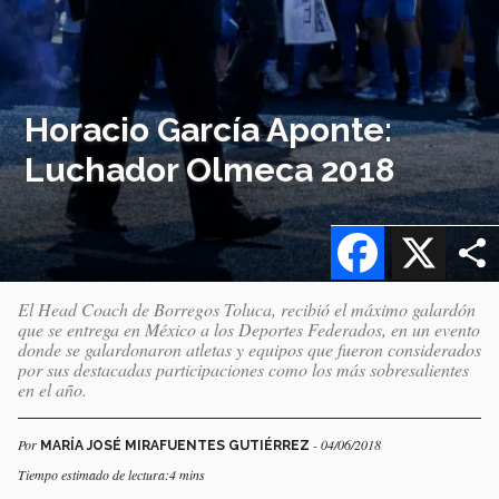
Horacio García Aponte:
Luchador Olmeca 2018
Facebook
X
El Head Coach de Borregos Toluca, recibió el máximo galardón
que se entrega en México a los Deportes Federados, en un evento
donde se galardonaron atletas y equipos que fueron considerados
por sus destacadas participaciones como los más sobresalientes
en el año.
Por
- 04/06/2018
MARÍA JOSÉ MIRAFUENTES GUTIÉRREZ
Tiempo estimado de lectura:4 mins