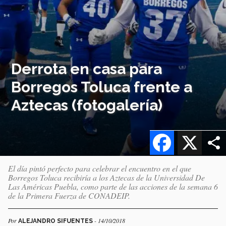
Derrota en casa para
Borregos Toluca frente a
Aztecas (fotogalería)
Facebook
X
El día pintó perfecto para celebrar el encuentro en el que
Borregos Toluca recibiría a los Aztecas de la Universidad De
Las Américas Puebla, como parte de las acciones de la semana 6
de la Primera Fuerza de CONADEIP.
Por
- 14/10/2018
ALEJANDRO SIFUENTES