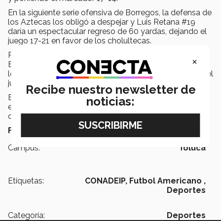
En la siguiente serie ofensiva de Borregos, la defensa de
los Aztecas los obligó a despejar y Luis Retana #19
daría un espectacular regreso de 60 yardas, dejando el
juego 17-21 en favor de los cholultecas.
Posteriormente con todavía tiempo en juego, los
×
Borregos Toluca, no lograron marcar más puntos, solo
le basto a los locales cometer dos errores para perder el
juego.
Recibe nuestro newsletter de
El siguiente encuentro de nuestro equipo se disputará
noticias:
en el “Cráter Azúl” de Campus Puebla, el próximo 20 de
octubre a las 13:00 hrs.
Fotografías: Renata Chávez | Campus Toluca
Campus:
Toluca
Etiquetas:
CONADEIP,
Futbol Americano ,
Deportes
Categoría:
Deportes