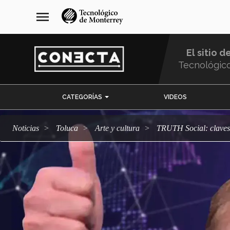
Pasar
navegación
menu
al
principal
contenido
principal
El sitio d
Tecnológic
Menu
CATEGORÍAS
VIDEOS
Comunidad
Noticias
Toluca
arte y cultura
TRUTH Social: claves