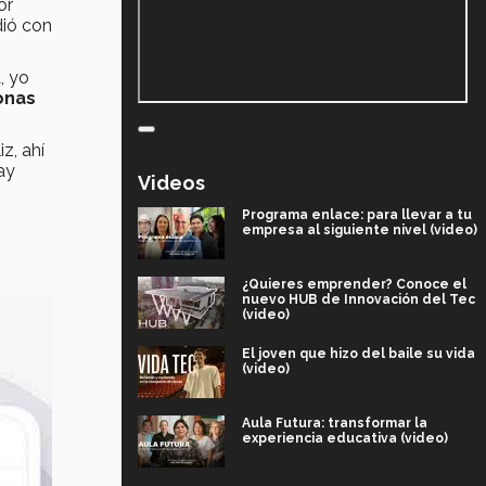
or
dió con
, yo
onas
iz, ahí
ay
Videos
Programa enlace: para llevar a tu
empresa al siguiente nivel (video)
¿Quieres emprender? Conoce el
nuevo HUB de Innovación del Tec
(video)
El joven que hizo del baile su vida
(video)
Aula Futura: transformar la
experiencia educativa (video)