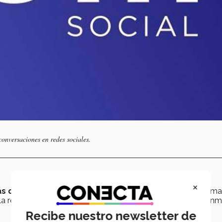
onversaciones en redes sociales.
×
as que lo integran
y si de antemano, ya sabemos que la ma
la red social propuesta por
Trump
, va a pasar lo que comun
Recibe nuestro newsletter de