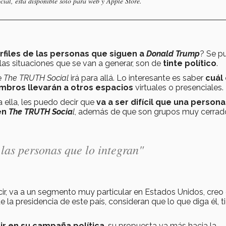
cial
, está disponible solo para
web
y
Apple Store
.
rfiles de las personas que siguen a
Donald Trump
? Se p
as situaciones que se van a generar, son de
tinte político
.
e
The TRUTH Social
irá para allá. Lo interesante es saber
cuál 
mbros llevarán a otros espacios
virtuales o presenciales.
 ella, les puedo decir que
va a ser difícil que una person
en
The TRUTH Socia
l
, además de que son grupos muy cerrad
e las personas que lo integran"
ecir, va a un segmento muy particular en Estados Unidos, creo
 la presidencia de este país, consideran que lo que diga él, t
ir en su campaña política
, su propuesta va más hacia la