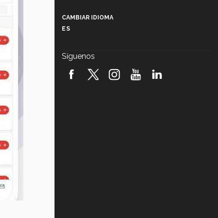
Más que un festival cultural: así es
la magia de VIBRART 2026 (video)
CAMBIAR IDIOMA
ES
Javier Guzmán: investigación con
impacto social (video)
Síguenos
¡México, en el top del mundial de
robótica FIRST 2026! (video)
Vida Tec: Pasión, disciplina y
básquetbol, con Gael Adame
(video)
¿Cómo es el Modelo Educativo
Tec? (video)
Vida Tec: Feminismo e Inteligencia
Artificial, Paola Ricaurte (video)