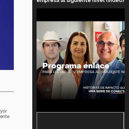
empresa al siguiente nivel (video)
yor
mente