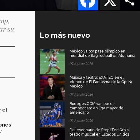
ump,
ar su
Lo más nuevo
México va por pase olímpico en
mundial de flag football en Alemania
07 Agosto 2026
Música y teatro: EXATEC en el
elenco de El Fantasma de la Ópera
Mexico
07 Agosto 2026
Borregos CCM van por el
campeonato en liga mayor de
 el
americano
06 Agosto 2026
ones
e
Del escenario de PrepaTec Qro al
teatro musical en Estados Unidos