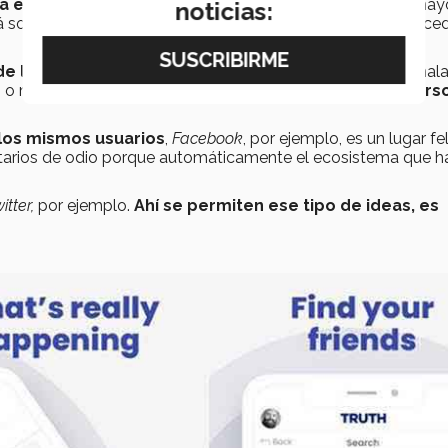
na especie de meseta y va a ir para abajo
, porque la may
noticias:
rá solo con
The TRUTH Social
, sino que ocurre con todo. Suce
e la red
. Algunas personas se preguntan si es buena o mala
no o malo dependerá de la
dinámica que generen las pers
 los mismos usuarios
,
Facebook
, por ejemplo, es un lugar fel
tarios de odio porque automáticamente el ecosistema que h
itter,
por ejemplo.
Ahí se permiten ese tipo de ideas, es