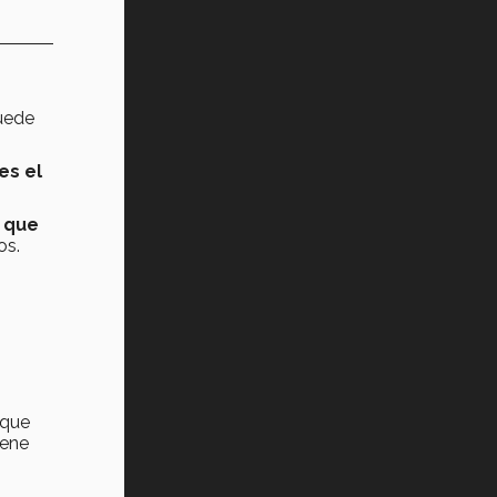
uede
es el
a que
os.
 que
iene