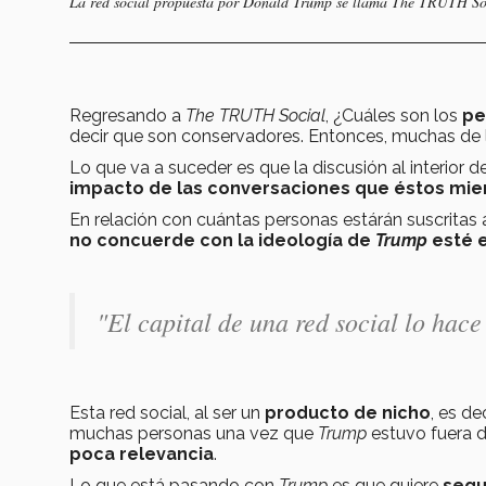
La red social propuesta por
Donald Trump
se llama
The TRUTH So
Regresando a
The TRUTH Social
, ¿Cuáles son los
pe
decir que son conservadores. Entonces, muchas de l
Lo que va a suceder es que la discusión al interior d
impacto de las conversaciones que éstos mie
En relación con cuántas personas estárán suscritas a
no concuerde con la ideología de
Trump
esté 
"El capital de una red social lo hac
Esta red social, al ser un
producto de nicho
, es d
muchas personas una vez que
Trump
estuvo fuera de
poca relevancia
.
Lo que está pasando con
Trump
es que quiere
segu