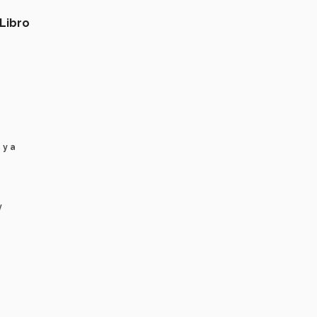
Libro
 y a
y