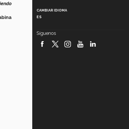
Más que un festival cultural: así es
iendo
la magia de VIBRART 2026 (video)
CAMBIAR IDIOMA
abina
ES
Javier Guzmán: investigación con
impacto social (video)
Síguenos
¡México, en el top del mundial de
robótica FIRST 2026! (video)
Vida Tec: Pasión, disciplina y
básquetbol, con Gael Adame
(video)
¿Cómo es el Modelo Educativo
Tec? (video)
Vida Tec: Feminismo e Inteligencia
Artificial, Paola Ricaurte (video)