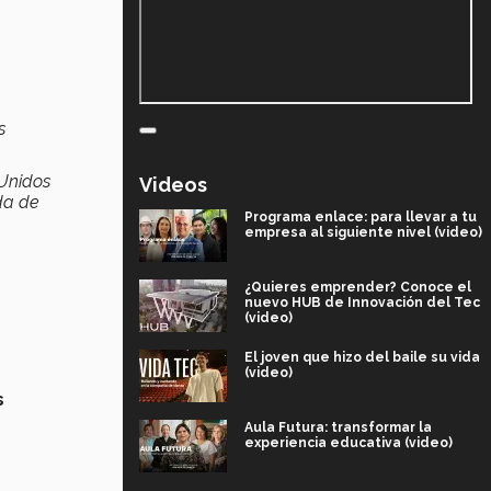
s
 Unidos
Videos
da de
Programa enlace: para llevar a tu
empresa al siguiente nivel (video)
¿Quieres emprender? Conoce el
nuevo HUB de Innovación del Tec
(video)
El joven que hizo del baile su vida
(video)
s
Aula Futura: transformar la
experiencia educativa (video)