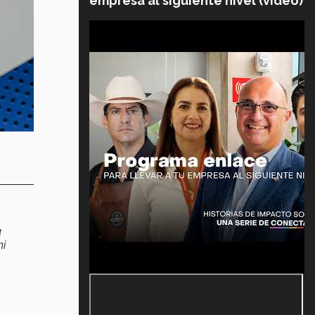
empresa al siguiente nivel (video)
a
mi
.