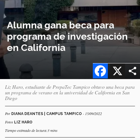
Alumna gana beca para
programa de investigación
en California
Facebook
X
Liz Haro, estudiante de PrepaTec Tampico obtuvo una beca para
un programa de verano en la universidad de California en San
Diego
Por
- 15/09/2022
DIANA DEANTES | CAMPUS TAMPICO
Fotos
LIZ HARO
Tiempo estimado de lectura:3 mins