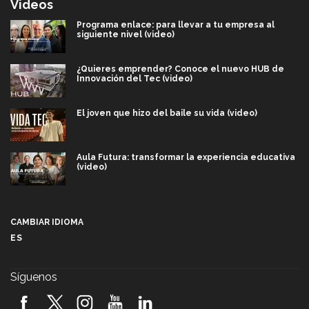
Videos
Programa enlace: para llevar a tu empresa al
siguiente nivel (video)
¿Quieres emprender? Conoce el nuevo HUB de
Innovación del Tec (video)
El joven que hizo del baile su vida (video)
Aula Futura: transformar la experiencia educativa
(video)
Más que un festival cultural: así es la magia de
VIBRART 2026 (video)
CAMBIAR IDIOMA
ES
Javier Guzmán: investigación con impacto social
(video)
Síguenos
¡México, en el top del mundial de robótica FIRST
2026! (video)