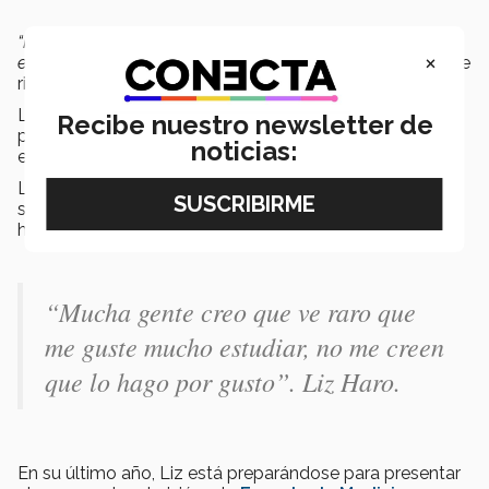
“Mucha gente creo que ve raro que me guste mucho
×
estudiar, no me creen que lo hago por gusto"
dijo Liz entre
risas.
Liz actualmente forma parte del equipo de robótica, es
Recibe nuestro newsletter de
presidenta de un grupo estudiantil de lectura y además
noticias:
es parte de la
8va. Generación de Embajadores Tec.
Liz compartió que está muy agradecida con el TEC y
sus profesores por apoyarla en las oportunidades que
ha tenido.
“Mucha gente creo que ve raro que
me guste mucho estudiar, no me creen
que lo hago por gusto”. Liz Haro.
En su último año, Liz está preparándose para presentar